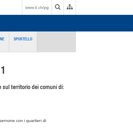
www.ti.ch/pg
ONE
SPORTELLO
11
 sul territorio dei comuni di:
rnone con i quartieri di: