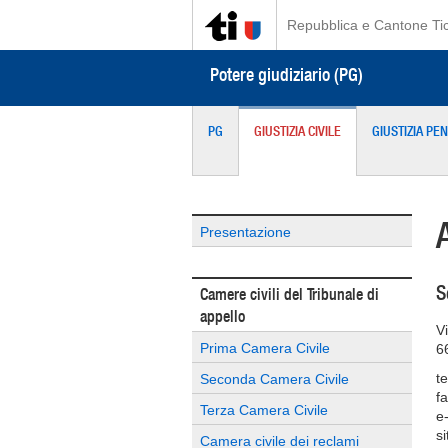
Repubblica e Cantone Ti
Potere giudiziario (PG)
PG
GIUSTIZIA CIVILE
GIUSTIZIA PE
Presentazione
S
Camere civili del Tribunale di
appello
V
Prima Camera Civile
6
t
Seconda Camera Civile
f
Terza Camera Civile
e
s
Camera civile dei reclami