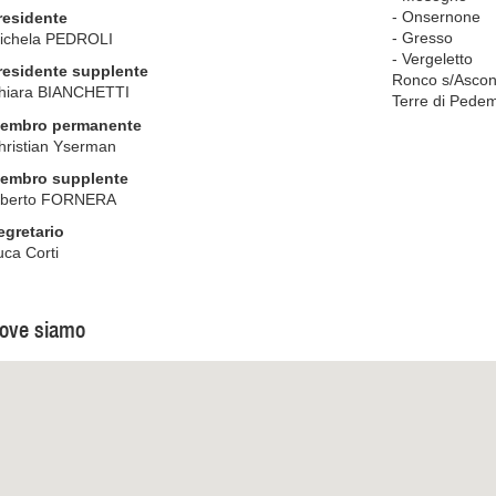
- Onsernone
residente
- Gresso
ichela PEDROLI
- Vergeletto
residente supplente
Ronco s/Asco
hiara BIANCHETTI
Terre di Pede
embro permanente
hristian Yserman
embro supplente
lberto FORNERA
egretario
uca Corti
ove siamo