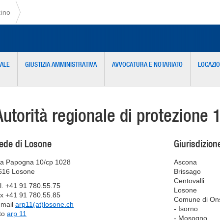
cino
NALE
GIUSTIZIA AMMINISTRATIVA
AVVOCATURA E NOTARIATO
LOCAZI
Autorità regionale di protezione 
ede di Losone
Giurisdizione
ia Papogna 10/cp 1028
Ascona
616 Losone
Brissago
Centovalli
el. +41 91 780.55.75
Losone
ax +41 91 780.55.85
Comune di Onse
-mail
arp11(at)losone.ch
- Isorno
ito
arp 11
- Mosogno