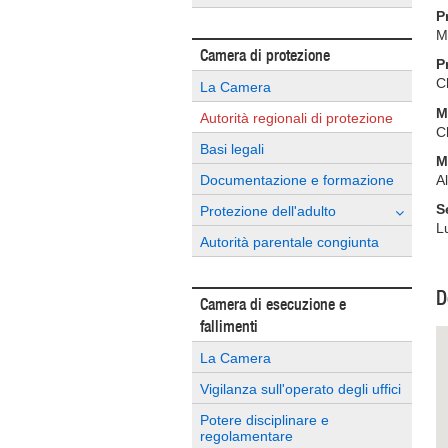
P
M
Camera di protezione
P
C
La Camera
M
Autorità regionali di protezione
C
Basi legali
M
Documentazione e formazione
A
S
Protezione dell'adulto
L
Autorità parentale congiunta
D
Camera di esecuzione e
fallimenti
La Camera
Vigilanza sull'operato degli uffici
Potere disciplinare e
regolamentare