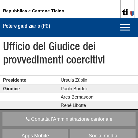
Repubblica e Cantone Ticino
Potere giudiziario (PG)
Toggle
naviga
Ufficio del Giudice dei
provvedimenti coercitivi
Presidente
Ursula Züblin
Giudice
Paolo Bordoli
Ares Bernasconi
René Libotte
Contatta l'Amministrazione cantonale
Apps Mobile
Social media