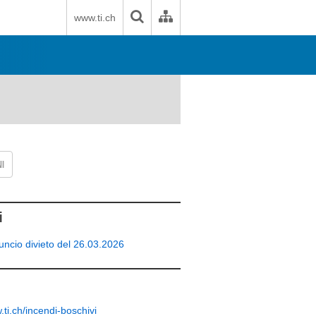
www.ti.ch
I
i
ncio divieto del 26.03.2026
ti.ch/incendi-boschivi