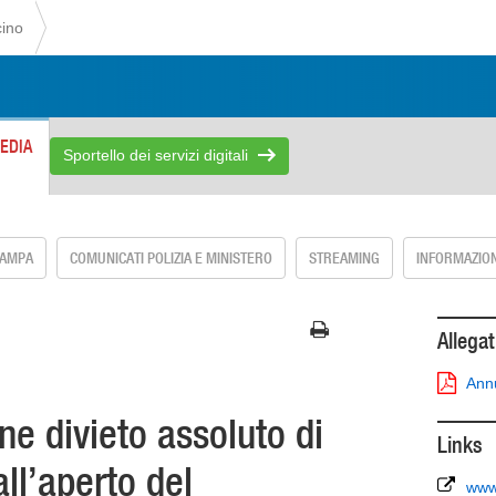
cino
EDIA
Sportello dei servizi digitali
TAMPA
COMUNICATI POLIZIA E MINISTERO
STREAMING
INFORMAZION
Allegat
Annu
ne divieto assoluto di
Links
ll’aperto del
www.