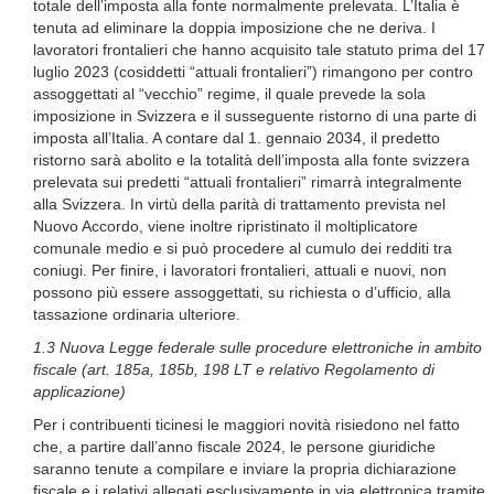
totale dell’imposta alla fonte normalmente prelevata. L’Italia è
tenuta ad eliminare la doppia imposizione che ne deriva. I
lavoratori frontalieri che hanno acquisito tale statuto prima del 17
luglio 2023 (cosiddetti “attuali frontalieri”) rimangono per contro
assoggettati al “vecchio” regime, il quale prevede la sola
imposizione in Svizzera e il susseguente ristorno di una parte di
imposta all’Italia. A contare dal 1. gennaio 2034, il predetto
ristorno sarà abolito e la totalità dell’imposta alla fonte svizzera
prelevata sui predetti “attuali frontalieri” rimarrà integralmente
alla Svizzera. In virtù della parità di trattamento prevista nel
Nuovo Accordo, viene inoltre ripristinato il moltiplicatore
comunale medio e si può procedere al cumulo dei redditi tra
coniugi. Per finire, i lavoratori frontalieri, attuali e nuovi, non
possono più essere assoggettati, su richiesta o d’ufficio, alla
tassazione ordinaria ulteriore.
1.3 Nuova Legge federale sulle procedure elettroniche in ambito
fiscale (art. 185a, 185b, 198 LT e relativo Regolamento di
applicazione)
Per i contribuenti ticinesi le maggiori novità risiedono nel fatto
che, a partire dall’anno fiscale 2024, le persone giuridiche
saranno tenute a compilare e inviare la propria dichiarazione
fiscale e i relativi allegati esclusivamente in via elettronica tramite