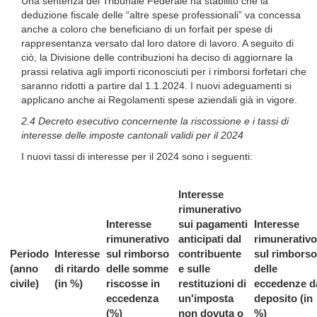
Una sentenza del Tribunale Federale ha stabilito che la
deduzione fiscale delle “altre spese professionali” va concessa
anche a coloro che beneficiano di un forfait per spese di
rappresentanza versato dal loro datore di lavoro. A seguito di
ciò, la Divisione delle contribuzioni ha deciso di aggiornare la
prassi relativa agli importi riconosciuti per i rimborsi forfetari che
saranno ridotti a partire dal 1.1.2024. I nuovi adeguamenti si
applicano anche ai Regolamenti spese aziendali già in vigore.
2.4 Decreto esecutivo concernente la riscossione e i tassi di
interesse delle imposte cantonali validi per il 2024
I nuovi tassi di interesse per il 2024 sono i seguenti:
Interesse
rimunerativo
Interesse
sui pagamenti
Interesse
rimunerativo
anticipati dal
rimunerativo
Periodo
Interesse
sul rimborso
contribuente
sul rimborso
(anno
di ritardo
delle somme
e sulle
delle
civile)
(in %)
riscosse in
restituzioni di
eccedenze d
eccedenza
un'imposta
deposito (in
(%)
non dovuta o
%)