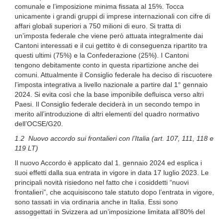
comunale e l’imposizione minima fissata al 15%. Tocca
unicamente i grandi gruppi di imprese internazionali con cifre di
affari globali superiori a 750 milioni di euro. Si tratta di
un’imposta federale che viene però attuata integralmente dai
Cantoni interessati e il cui gettito è di conseguenza ripartito tra
questi ultimi (75%) e la Confederazione (25%). I Cantoni
tengono debitamente conto in questa ripartizione anche dei
comuni. Attualmente il Consiglio federale ha deciso di riscuotere
l’imposta integrativa a livello nazionale a partire dal 1° gennaio
2024. Si evita così che la base imponibile defluisca verso altri
Paesi. Il Consiglio federale deciderà in un secondo tempo in
merito all’introduzione di altri elementi del quadro normativo
dell’OCSE/G20.
1.2 Nuovo accordo sui frontalieri con l’Italia (art. 107, 111, 118 e
119 LT)
Il nuovo Accordo è applicato dal 1. gennaio 2024 ed esplica i
suoi effetti dalla sua entrata in vigore in data 17 luglio 2023. Le
principali novità risiedono nel fatto che i cosiddetti “nuovi
frontalieri”, che acquisiscono tale statuto dopo l’entrata in vigore,
sono tassati in via ordinaria anche in Italia. Essi sono
assoggettati in Svizzera ad un’imposizione limitata all’80% del