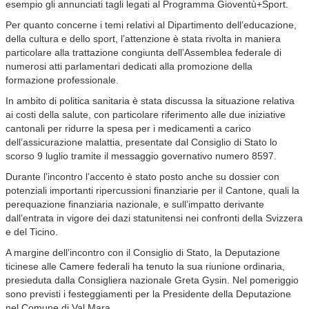
esempio gli annunciati tagli legati al Programma Gioventù+Sport.
Per quanto concerne i temi relativi al Dipartimento dell’educazione,
della cultura e dello sport, l’attenzione è stata rivolta in maniera
particolare alla trattazione congiunta dell’Assemblea federale di
numerosi atti parlamentari dedicati alla promozione della
formazione professionale.
In ambito di politica sanitaria è stata discussa la situazione relativa
ai costi della salute, con particolare riferimento alle due iniziative
cantonali per ridurre la spesa per i medicamenti a carico
dell’assicurazione malattia, presentate dal Consiglio di Stato lo
scorso 9 luglio tramite il messaggio governativo numero 8597.
Durante l’incontro l’accento è stato posto anche su dossier con
potenziali importanti ripercussioni finanziarie per il Cantone, quali la
perequazione finanziaria nazionale, e sull’impatto derivante
dall’entrata in vigore dei dazi statunitensi nei confronti della Svizzera
e del Ticino.
A margine dell’incontro con il Consiglio di Stato, la Deputazione
ticinese alle Camere federali ha tenuto la sua riunione ordinaria,
presieduta dalla Consigliera nazionale Greta Gysin. Nel pomeriggio
sono previsti i festeggiamenti per la Presidente della Deputazione
nel Comune di Val Mara.