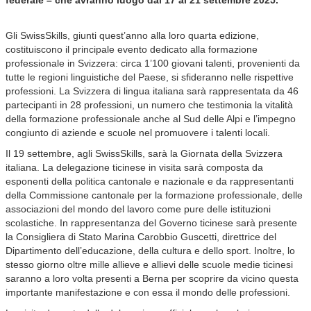
federale – che avranno luogo dal 17 al 21 settembre 2025.
Gli SwissSkills, giunti quest’anno alla loro quarta edizione,
costituiscono il principale evento dedicato alla formazione
professionale in Svizzera: circa 1’100 giovani talenti, provenienti da
tutte le regioni linguistiche del Paese, si sfideranno nelle rispettive
professioni. La Svizzera di lingua italiana sarà rappresentata da 46
partecipanti in 28 professioni, un numero che testimonia la vitalità
della formazione professionale anche al Sud delle Alpi e l’impegno
congiunto di aziende e scuole nel promuovere i talenti locali.
Il 19 settembre, agli SwissSkills, sarà la Giornata della Svizzera
italiana. La delegazione ticinese in visita sarà composta da
esponenti della politica cantonale e nazionale e da rappresentanti
della Commissione cantonale per la formazione professionale, delle
associazioni del mondo del lavoro come pure delle istituzioni
scolastiche. In rappresentanza del Governo ticinese sarà presente
la Consigliera di Stato Marina Carobbio Guscetti, direttrice del
Dipartimento dell’educazione, della cultura e dello sport. Inoltre, lo
stesso giorno oltre mille allieve e allievi delle scuole medie ticinesi
saranno a loro volta presenti a Berna per scoprire da vicino questa
importante manifestazione e con essa il mondo delle professioni.