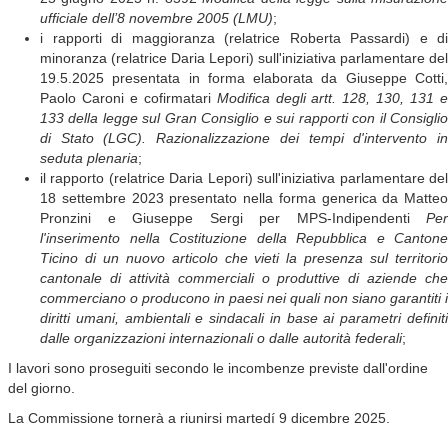
ufficiale dell’8 novembre 2005 (LMU)
;
i rapporti di maggioranza (relatrice Roberta Passardi) e di
minoranza (relatrice Daria Lepori) sull'iniziativa parlamentare del
19.5.2025 presentata in forma elaborata da Giuseppe Cotti,
Paolo Caroni e cofirmatari
Modifica degli artt. 128, 130, 131 
133 della legge sul Gran Consiglio e sui rapporti con il Consiglio
di Stato (LGC). Razionalizzazione dei tempi d'intervento in
seduta plenaria
;
il rapporto (relatrice Daria Lepori) sull'iniziativa parlamentare del
18 settembre 2023 presentato nella forma generica da Matteo
Pronzini e Giuseppe Sergi per MPS-Indipendenti
Per
l'inserimento nella Costituzione della Repubblica e Cantone
Ticino di un nuovo articolo che vieti la presenza sul territorio
cantonale di attività commerciali o produttive di aziende che
commerciano o producono in paesi nei quali non siano garantiti i
diritti umani, ambientali e sindacali in base ai parametri definiti
dalle organizzazioni internazionali o dalle autorità federali
;
I lavori sono proseguiti secondo le incombenze previste dall'ordine
del giorno.
La Commissione tornerà a riunirsi martedí 9 dicembre 2025.