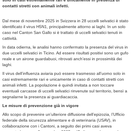
solo in casi estremamente rari e unicamente in presenza di
contatti stretti con animali infetti.
Dal mese di novembre 2025 in Svizzera in 28 uccelli selvatici è stato
identificato il virus H5N1, principalmente attorno ai laghi. In un solo
caso nel Canton San Gallo si è trattato di uccelli selvatici tenuti in
cattività.
In data odierna, le analisi hanno confermato la presenza del virus in
due uccelli selvatici in Ticino. Ad essere risultati positivi sono un gufo
reale e un airone guardabuoi, ritrovati anch’essi in prossimità dei
laghi.
Il virus dell’influenza aviaria può essere trasmesso all’uomo solo in
casi estremamente rari e unicamente in caso di contatti stretti con
animali infetti. La popolazione è quindi invitata a non toccare
eventuali carcasse di uccelli selvatici rinvenute sul territorio, bensì a
segnalarne la presenza ai guardiacaccia.
Le misure di prevenzione già in vigore
Allo scopo di prevenire un’ulteriore diffusione dell’epizozia, l’Ufficio
federale della sicurezza alimentare e di veterinaria (USAV), in
collaborazione con i Cantoni, a seguito dei primi casi aveva