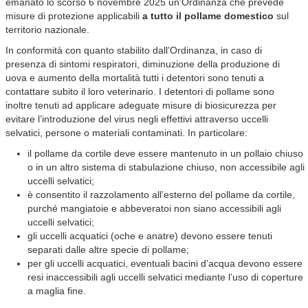
emanato lo scorso 6 novembre 2025 un’Ordinanza che prevede
misure di protezione applicabili
a tutto il pollame domestico
sul
territorio nazionale.
In conformità con quanto stabilito dall’Ordinanza, in caso di
presenza di sintomi respiratori, diminuzione della produzione di
uova e aumento della mortalità tutti i detentori sono tenuti a
contattare subito il loro veterinario. I detentori di pollame sono
inoltre tenuti ad applicare adeguate misure di biosicurezza per
evitare l’introduzione del virus negli effettivi attraverso uccelli
selvatici, persone o materiali contaminati. In particolare:
il pollame da cortile deve essere mantenuto in un pollaio chiuso
o in un altro sistema di stabulazione chiuso, non accessibile agli
uccelli selvatici;
è consentito il razzolamento all’esterno del pollame da cortile,
purché mangiatoie e abbeveratoi non siano accessibili agli
uccelli selvatici;
gli uccelli acquatici (oche e anatre) devono essere tenuti
separati dalle altre specie di pollame;
per gli uccelli acquatici, eventuali bacini d’acqua devono essere
resi inaccessibili agli uccelli selvatici mediante l’uso di coperture
a maglia fine.