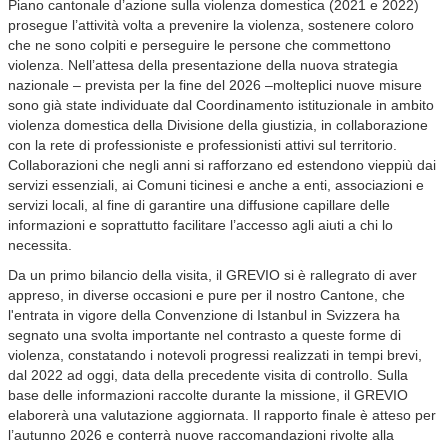
Piano cantonale d’azione sulla violenza domestica (2021 e 2022)
prosegue l’attività volta a prevenire la violenza, sostenere coloro
che ne sono colpiti e perseguire le persone che commettono
violenza. Nell’attesa della presentazione della nuova strategia
nazionale – prevista per la fine del 2026 –molteplici nuove misure
sono già state individuate dal Coordinamento istituzionale in ambito
violenza domestica della Divisione della giustizia, in collaborazione
con la rete di professioniste e professionisti attivi sul territorio.
Collaborazioni che negli anni si rafforzano ed estendono vieppiù dai
servizi essenziali, ai Comuni ticinesi e anche a enti, associazioni e
servizi locali, al fine di garantire una diffusione capillare delle
informazioni e soprattutto facilitare l’accesso agli aiuti a chi lo
necessita.
Da un primo bilancio della visita, il GREVIO si è rallegrato di aver
appreso, in diverse occasioni e pure per il nostro Cantone, che
l'entrata in vigore della Convenzione di Istanbul in Svizzera ha
segnato una svolta importante nel contrasto a queste forme di
violenza, constatando i notevoli progressi realizzati in tempi brevi,
dal 2022 ad oggi, data della precedente visita di controllo. Sulla
base delle informazioni raccolte durante la missione, il GREVIO
elaborerà una valutazione aggiornata. Il rapporto finale è atteso per
l’autunno 2026 e conterrà nuove raccomandazioni rivolte alla