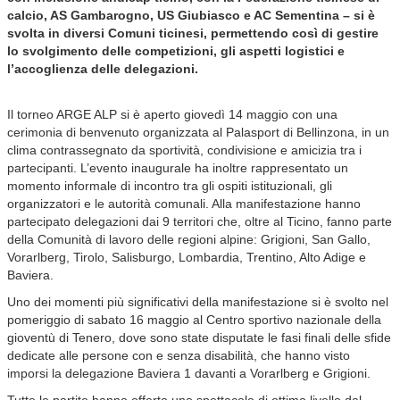
calcio, AS Gambarogno, US Giubiasco e AC Sementina – si è
svolta in diversi Comuni ticinesi, permettendo così di gestire
lo svolgimento delle competizioni, gli aspetti logistici e
l’accoglienza delle delegazioni.
Il torneo ARGE ALP si è aperto giovedì 14 maggio con una
cerimonia di benvenuto organizzata al Palasport di Bellinzona, in un
clima contrassegnato da sportività, condivisione e amicizia tra i
partecipanti. L’evento inaugurale ha inoltre rappresentato un
momento informale di incontro tra gli ospiti istituzionali, gli
organizzatori e le autorità comunali. Alla manifestazione hanno
partecipato delegazioni dai 9 territori che, oltre al Ticino, fanno parte
della Comunità di lavoro delle regioni alpine: Grigioni, San Gallo,
Vorarlberg, Tirolo, Salisburgo, Lombardia, Trentino, Alto Adige e
Baviera.
Uno dei momenti più significativi della manifestazione si è svolto nel
pomeriggio di sabato 16 maggio al Centro sportivo nazionale della
gioventù di Tenero, dove sono state disputate le fasi finali delle sfide
dedicate alle persone con e senza disabilità, che hanno visto
imporsi la delegazione Baviera 1 davanti a Vorarlberg e Grigioni.