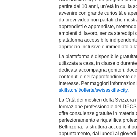
partire dai 10 anni, un’età in cui l
avvenire con grande curiosità e apert
da brevi video non parlati che mostra
apprendisti e apprendiste, mettendo i
ambienti di lavoro, senza stereotipi 
piattaforma accessibile indipendent
approccio inclusivo e immediato alla
La piattaforma è disponibile gratui
utilizzata a casa, in classe o durant
dedicata accompagna genitori, docent
contenuti e nell’approfondimento de
interesse. Per maggiori informazioni
skills.ch/it/offerte/swissskills-city.
La Città dei mestieri della Svizzera 
formazione professionale del DECS, è
offre consulenze gratuite in materia
perfezionamento e riqualifica profes
Bellinzona, la struttura accoglie il 
appuntamento, dal lunedì al giovedì d