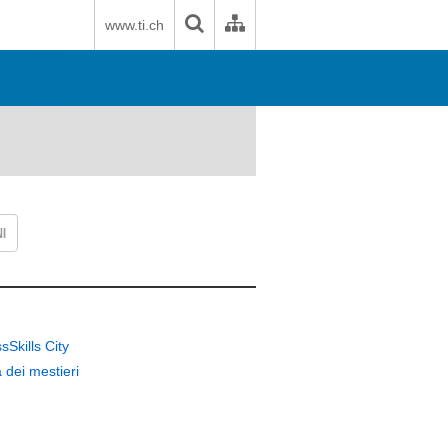
www.ti.ch
I
sSkills City
à dei mestieri