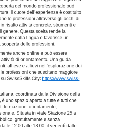
a scoperta del mondo professionale può
ura. Il cuore dell’esperienza è costituito
no le professioni attraverso gli occhi di
n risalto attività concrete, strumenti e
di genere. Questa scelta rende la
emente dalla lingua e favorisce un
 scoperta delle professioni.
tamente anche online e può essere
e attività di orientamento. Una guida
i, allieve e allievi nell’esplorazione dei
lle professioni che suscitano maggiore
 su SwissSkills City:
https://www.swiss-
italiana, coordinata dalla Divisione della
 uno spazio aperto a tutte e tutti che
 di formazione, orientamento,
sionale. Situata in viale Stazione 25 a
pubblico, gratuitamente e senza
alle 12.00 alle 18.00, il venerdì dalle