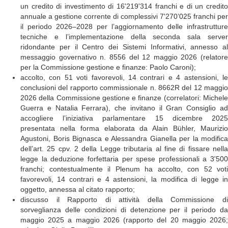
un credito di investimento di 16'219'314 franchi e di un credito
annuale a gestione corrente di complessivi 7'270’025 franchi per
il periodo 2026–2028 per l’aggiornamento delle infrastrutture
tecniche e l’implementazione della seconda sala server
ridondante per il Centro dei Sistemi Informativi, annesso al
messaggio governativo n. 8556 del 12 maggio 2026 (relatore
per la Commissione gestione e finanze: Paolo Caroni);
accolto, con 51 voti favorevoli, 14 contrari e 4 astensioni, le
conclusioni del rapporto commissionale n. 8662R del 12 maggio
2026 della Commissione gestione e finanze (correlatori: Michele
Guerra e Natalia Ferrara), che invitano il Gran Consiglio ad
accogliere l’iniziativa parlamentare 15 dicembre 2025
presentata nella forma elaborata da Alain Bühler, Maurizio
Agustoni, Boris Bignasca e Alessandra Gianella per la modifica
dell’art. 25 cpv. 2 della Legge tributaria al fine di fissare nella
legge la deduzione forfettaria per spese professionali a 3'500
franchi; contestualmente il Plenum ha accolto, con 52 voti
favorevoli, 14 contrari e 4 astensioni, la modifica di legge in
oggetto, annessa al citato rapporto;
discusso il Rapporto di attività della Commissione di
sorveglianza delle condizioni di detenzione per il periodo da
maggio 2025 a maggio 2026 (rapporto del 20 maggio 2026;