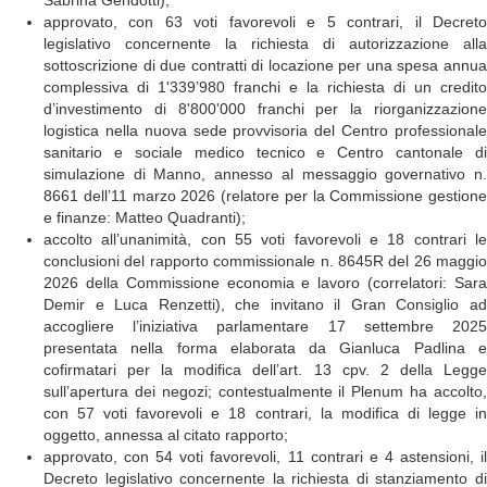
Sabrina Gendotti);
approvato, con 63 voti favorevoli e 5 contrari, il Decreto
legislativo concernente la richiesta di autorizzazione alla
sottoscrizione di due contratti di locazione per una spesa annua
complessiva di 1'339’980 franchi e la richiesta di un credito
d’investimento di 8'800'000 franchi per la riorganizzazione
logistica nella nuova sede provvisoria del Centro professionale
sanitario e sociale medico tecnico e Centro cantonale di
simulazione di Manno, annesso al messaggio governativo n.
8661 dell’11 marzo 2026 (relatore per la Commissione gestione
e finanze: Matteo Quadranti);
accolto all’unanimità, con 55 voti favorevoli e 18 contrari le
conclusioni del rapporto commissionale n. 8645R del 26 maggio
2026 della Commissione economia e lavoro (correlatori: Sara
Demir e Luca Renzetti), che invitano il Gran Consiglio ad
accogliere l’iniziativa parlamentare 17 settembre 2025
presentata nella forma elaborata da Gianluca Padlina e
cofirmatari per la modifica dell’art. 13 cpv. 2 della Legge
sull’apertura dei negozi; contestualmente il Plenum ha accolto,
con 57 voti favorevoli e 18 contrari, la modifica di legge in
oggetto, annessa al citato rapporto;
approvato, con 54 voti favorevoli, 11 contrari e 4 astensioni, il
Decreto legislativo concernente la richiesta di stanziamento di