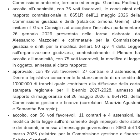
Commissione ambiente, territorio ed energia: Gianluca Padlina);
accolto all’unanimità, con 76 voti favorevoli, le conclusioni del
rapporto commissionale n. 8651R dell’11 maggio 2026 della
Commissione giustizia e diritti (relatrice: Simona Genini), che
invitano il Gran Consiglio ad accogliere l’iniziativa parlamentare
26 gennaio 2026 presentata nella forma elaborata da
Alessandro Mazzoleni e cofirmatarie per la Commissione
giustizia e diritti per la modifica dell’art. 50 cpv. 4 della Legge
sull’organizzazione giudiziaria; contestualmente il Plenum ha
accolto all’unanimità, con 75 voti favorevoli, la modifica di legge
in oggetto, annessa al citato rapporto;
approvato, con 49 voti favorevoli, 27 contrari e 3 astensioni, il
Decreto legislativo concernente lo stanziamento di un credito di
1'000'000 di franchi quale contributo alla diffusione della carta
stampata regionale per il biennio 2027-2028, annesso al
rapporto di maggioranza del 26 maggio 2026 n. 8647R1, della
Commissione gestione e finanze (correlatori: Maurizio Agustoni
e Samantha Bourgoin);
accolto, con 56 voti favorevoli, 11 contrari e 4 astensioni, la
modifica della legge sull’ordinamento degli impiegati dello stato
e dei docenti, annessa al messaggio governativo n. 8663 del 18
marzo 2026 (relatrice per la Commissione gestione e finanze: