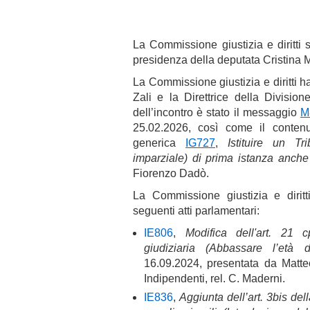
La Commissione giustizia e diritti s
presidenza della deputata Cristina 
La Commissione giustizia e diritti ha
Zali e la Direttrice della Division
dell’incontro è stato il messaggio
M
25.02.2026, così come il contenut
generica
IG727
,
Istituire un Tr
imparziale) di prima istanza anche
Fiorenzo Dadò.
La Commissione giustizia e diritti 
seguenti atti parlamentari:
IE806
,
Modifica dell'art. 21 
giudiziaria (Abbassare l’età 
16.09.2024, presentata da Matt
Indipendenti, rel. C. Maderni.
IE836
,
Aggiunta dell’art. 3bis del