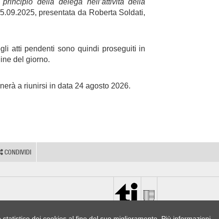
 principio della delega nell’attività della
15.09.2025, presentata da Roberta Soldati,
li atti pendenti sono quindi proseguiti in
dine del giorno.
rnerà a riunirsi in data 24 agosto 2026.
CONDIVIDI
o statistico dei cookies al fine del suo miglioramento.
Più informazioni