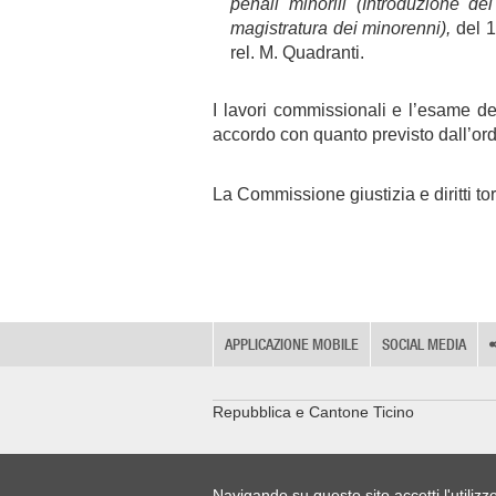
penali minorili (Introduzione del
magistratura dei minorenni),
del 
rel. M. Quadranti.
I lavori commissionali e l’esame deg
accordo con quanto previsto dall’or
La Commissione giustizia e diritti to
APPLICAZIONE MOBILE
SOCIAL MEDIA
Repubblica e Cantone Ticino
Navigando su questo sito accetti l'utilizz