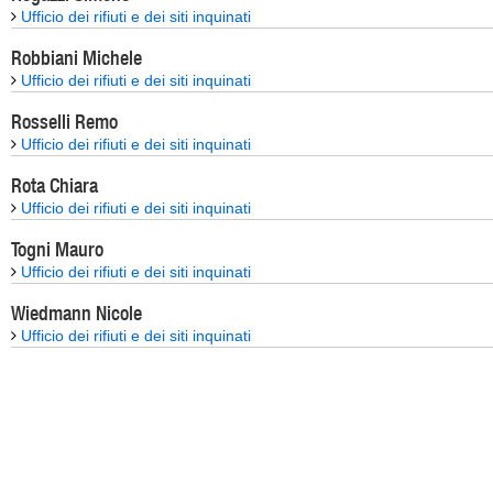
Ufficio dei rifiuti e dei siti inquinati
Robbiani Michele
Ufficio dei rifiuti e dei siti inquinati
Rosselli Remo
Ufficio dei rifiuti e dei siti inquinati
Rota Chiara
Ufficio dei rifiuti e dei siti inquinati
Togni Mauro
Ufficio dei rifiuti e dei siti inquinati
Wiedmann Nicole
Ufficio dei rifiuti e dei siti inquinati