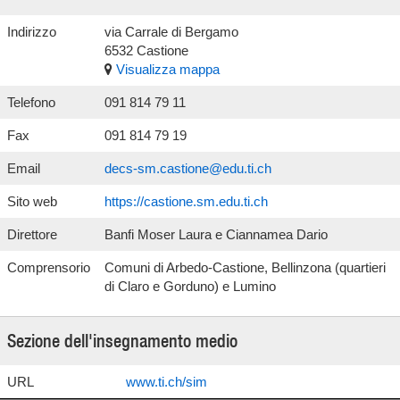
Indirizzo
via Carrale di Bergamo
6532 Castione
Visualizza mappa
Telefono
091 814 79 11
Fax
091 814 79 19
Email
decs-sm.castione@edu.ti.ch
Sito web
https://castione.sm.edu.ti.ch
Direttore
Banfi Moser Laura e Ciannamea Dario
Comprensorio
Comuni di Arbedo-Castione, Bellinzona (quartieri
di Claro e Gorduno) e Lumino
Sezione dell'insegnamento medio
URL
www.ti.ch/sim