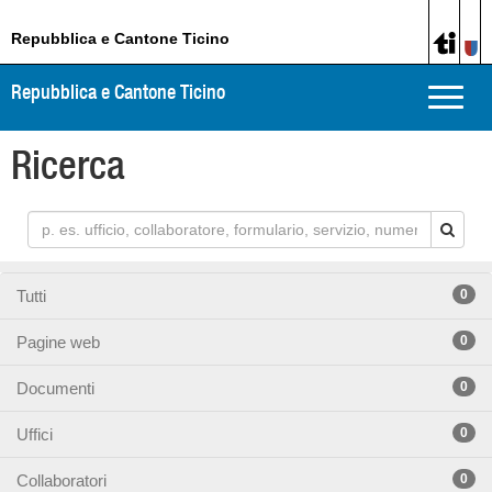
Repubblica e Cantone Ticino
Repubblica e Cantone Ticino
Toggle
naviga
Ricerca
Tutti
0
Pagine web
0
Documenti
0
Uffici
0
Collaboratori
0