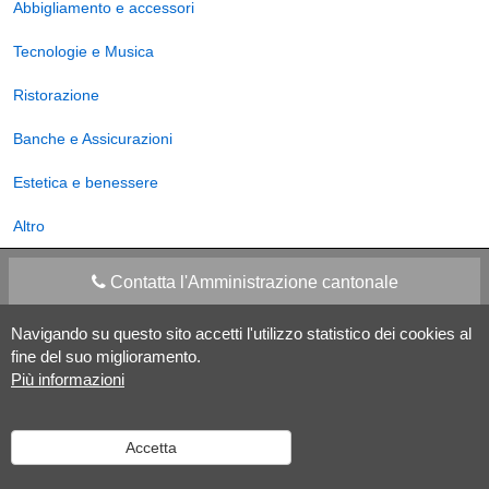
Abbigliamento e accessori
Tecnologie e Musica
Ristorazione
Banche e Assicurazioni
Estetica e benessere
Altro
Contatta l'Amministrazione cantonale
Navigando su questo sito accetti l'utilizzo statistico dei cookies al
Apps Mobile
Social media
fine del suo miglioramento.
Più informazioni
Aiuto
Accetta
Versione desktop
|
Informazioni legali