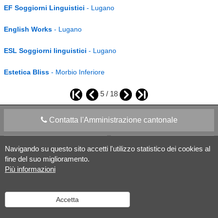
EF Soggiorni Linguistici
- Lugano
English Works
- Lugano
ESL Soggiorni linguistici
- Lugano
Estetica Bliss
- Morbio Inferiore
5 / 18
Contatta l'Amministrazione cantonale
Apps Mobile
Social media
Navigando su questo sito accetti l'utilizzo statistico dei cookies al
fine del suo miglioramento.
Più informazioni
Aiuto
Versione desktop
|
Informazioni legali
Accetta