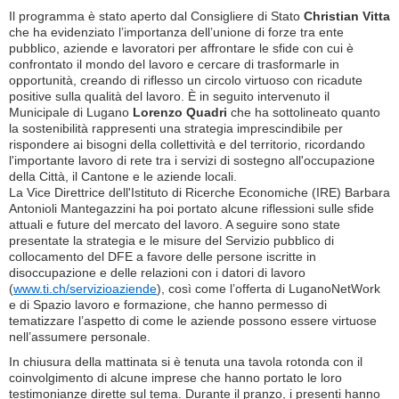
Il programma è stato aperto dal Consigliere di Stato
Christian Vitta
che ha evidenziato l’importanza dell’unione di forze tra ente
pubblico, aziende e lavoratori per affrontare le sfide con cui è
confrontato il mondo del lavoro e cercare di trasformarle in
opportunità, creando di riflesso un circolo virtuoso con ricadute
positive sulla qualità del lavoro. È in seguito intervenuto il
Municipale di Lugano
Lorenzo Quadri
che ha sottolineato quanto
la sostenibilità rappresenti una strategia imprescindibile per
rispondere ai bisogni della collettività e del territorio, ricordando
l'importante lavoro di rete tra i servizi di sostegno all'occupazione
della Città, il Cantone e le aziende locali.
La Vice Direttrice dell'Istituto di Ricerche Economiche (IRE) Barbara
Antonioli Mantegazzini ha poi portato alcune riflessioni sulle sfide
attuali e future del mercato del lavoro. A seguire sono state
presentate la strategia e le misure del Servizio pubblico di
collocamento del DFE a favore delle persone iscritte in
disoccupazione e delle relazioni con i datori di lavoro
(
www.ti.ch/servizioaziende
), così come l’offerta di LuganoNetWork
e di Spazio lavoro e formazione, che hanno permesso di
tematizzare l’aspetto di come le aziende possono essere virtuose
nell’assumere personale.
In chiusura della mattinata si è tenuta una tavola rotonda con il
coinvolgimento di alcune imprese che hanno portato le loro
testimonianze dirette sul tema. Durante il pranzo, i presenti hanno