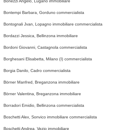
Bonezzi Angelo, Lugano
immobiliare
Bontempi Barbara, Gorduno
commercialista
Bontognali Jvan, Lopagno
immobiliare commercialista
Bordazzi Jessica, Bellinzona
immobiliare
Bordoni Giovanni, Castagnola
commercialista
Borghesani Elisabetta, Milano (I)
commercialista
Borgia Danilo, Cadro
commercialista
Börner Manfred, Breganzona
immobiliare
Börner Valentina, Breganzona
immobiliare
Borradori Emidio, Bellinzona
commercialista
Boschetti Alex, Sonvico
immobiliare commercialista
Boschetti Andrea, Vezio
immobiliare