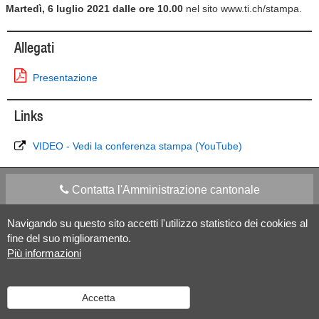
Martedì, 6 luglio 2021 dalle ore 10.00
nel sito www.ti.ch/stampa.
Allegati
Presentazione
Links
VIDEO - Vedi la conferenza stampa (YouTube)
Contatta l'Amministrazione cantonale
Navigando su questo sito accetti l'utilizzo statistico dei cookies al
Apps Mobile
Social media
fine del suo miglioramento.
Più informazioni
Aiuto
Accetta
Versione desktop
|
Informazioni legali