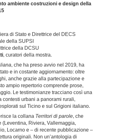
to ambiente costruzioni e design della
15
iera di Stato e Direttrice del DECS
rale della SUPSI
ettrice della DCSU
ti
, curatori della mostra.
aliana
, che ha preso avvio nel 2019, ha
ttato e in costante aggiornamento: oltre
oghi, anche grazie alla partecipazione e
sto ampio repertorio comprende prose,
iaggio. Le testimonianze tracciano così una
a contesti urbani a panorami rurali,
plorati sul Ticino e sul Grigioni italiano.
serisce la collana
Territori di parole
, che
e (Leventina, Riviera, Vallemaggia,
io, Locarno e – di recente pubblicazione –
lettura originali. Non un’antologia di