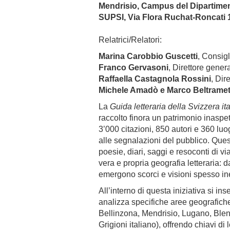
Mendrisio, Campus del Dipartimen
SUPSI, Via Flora Ruchat-Roncati 
Relatrici/Relatori:
Marina Carobbio Guscetti
, Consigl
Franco Gervasoni
, Direttore gene
Raffaella Castagnola Rossini
, Dir
Michele Amadò e Marco Beltramet
La
Guida letteraria della Svizzera it
raccolto finora un patrimonio inaspe
3’000 citazioni, 850 autori e 360 lu
alle segnalazioni del pubblico. Que
poesie, diari, saggi e resoconti di v
vera e propria geografia letteraria: d
emergono scorci e visioni spesso ines
All’interno di questa iniziativa si in
analizza specifiche aree geografich
Bellinzona, Mendrisio, Lugano, Blen
Grigioni italiano), offrendo chiavi di 