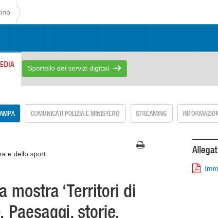
cino
EDIA
Sportello dei servizi digitali
TAMPA
COMUNICATI POLIZIA E MINISTERO
STREAMING
INFORMAZION
Allegat
ra e dello sport
Imma
 mostra ‘Territori di
. Paesaggi, storie,