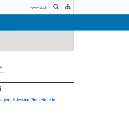
www.ti.ch
I
i
gine di Jessica Pinto Almeida