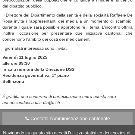
preoccupazioni della popolazione e continua a rimanere al centro
del dibattito pubblico.
Il Direttore del Dipartimento della sanità e della socialità Raffaele De
Rosa invita i rappresentanti dei media a un momento di scambio,
durante il quale sarà possibile approfondire il tema. L’incontro offrirà
inoltre l’occasione per presentare due iniziative cantonali che
concernono l’ambito dei costi dei medicamenti.
I giornalisti interessati sono invitati
Venerdì 11 luglio 2025
alle ore 09:30
in sala riunioni della Direzione DSS
Residenza governativa, 1° piano
Bellinzona
È gradita una conferma di partecipazione entro questa sera
annunciandosi a dss-dir@ti.ch.
Contatta l'Amministrazione cantonale
Navigando su questo sito accetti l'utilizzo statistico dei cookies al
Apps Mobile
Social media