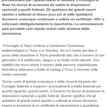
provvedimenti per i grandi eventi in Svizzera, il Consiglio di
Stato ha deciso di avvicinare da subito le disposizioni
cantonali a quelle federali. Gli spettatori dei grandi eventi
sportivi e culturali al chiuso (con più di mille spettatori)
dovranno comunque continuare a esibire un certificato «2G» e
indossare obbligatoriamente la mascherina. La consumazione
sarà possibile solo stando seduti nelle strutture della
ristorazione.
Il Consiglio di Stato continua a monitorare l’evoluzione
epidemiologica in Ticino e in Svizzera. Ieri si è riunito per fare il
punto della situazione in Ticino prendendo atto che il numero di casi
giornalieri si è stabilizzato, seppur a un livello molto elevato. Una
stabilità che tocca anche il numero delle persone ospedalizzate.
Nell’ultima settimana a livello di contagi il Ticino è rientrato nella
media nazionale.
Tenuto conto di questa evoluzione e della rinuncia da parte del
Consiglio federale a inasprire i provvedimenti a livello federale per
quanto riguarda i grandi eventi, il Governo ha deciso di avvicinare le
disposizioni cantonali a quelle federali. Questo significa che gli
spettatori di grandi eventi sportivi e culturali al chiuso dovranno
essere in possesso di un certificato di vaccinazione o guarigione