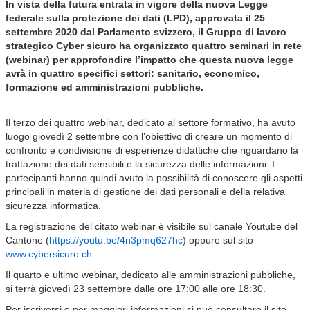
In vista della futura entrata in vigore della nuova Legge
federale sulla protezione dei dati (LPD), approvata il 25
settembre 2020 dal Parlamento svizzero, il Gruppo di lavoro
strategico Cyber sicuro ha organizzato quattro seminari in rete
(webinar) per approfondire l’impatto che questa nuova legge
avrà in quattro specifici settori: sanitario, economico,
formazione ed amministrazioni pubbliche.
Il terzo dei quattro webinar, dedicato al settore formativo, ha avuto
luogo giovedì 2 settembre con l’obiettivo di creare un momento di
confronto e condivisione di esperienze didattiche che riguardano la
trattazione dei dati sensibili e la sicurezza delle informazioni. I
partecipanti hanno quindi avuto la possibilità di conoscere gli aspetti
principali in materia di gestione dei dati personali e della relativa
sicurezza informatica.
La registrazione del citato webinar è visibile sul canale Youtube del
Cantone (
https://youtu.be/4n3pmq627hc
) oppure sul sito
www.cybersicuro.ch
.
Il quarto e ultimo webinar, dedicato alle amministrazioni pubbliche,
si terrà giovedì 23 settembre dalle ore 17:00 alle ore 18:30.
Per iscriversi o per maggiori informazioni si può consultare il sito