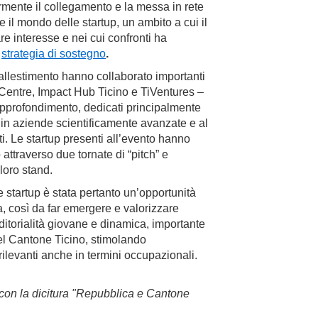
ormente il collegamento e la messa in rete
i e il mondo delle startup, un ambito a cui il
e interesse e nei cui confronti ha
a
strategia di sostegno
.
 allestimento hanno collaborato importanti
 Centre, Impact Hub Ticino e TiVentures –
pprofondimento, dedicati principalmente
re in aziende scientificamente avanzate e al
i. Le startup presenti all’evento hanno
 attraverso due tornate di “pitch” e
i loro stand.
startup è stata pertanto un’opportunità
a, così da far emergere e valorizzare
itorialità giovane e dinamica, importante
el Cantone Ticino, stimolando
rilevanti anche in termini occupazionali.
i con la dicitura "Repubblica e Cantone