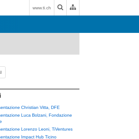
www.ti.ch
I
i
entazione Christian Vitta, DFE
entazione Luca Bolzani, Fondazione
e
entazione Lorenzo Leoni, TiVentures
entazione Impact Hub Ticino