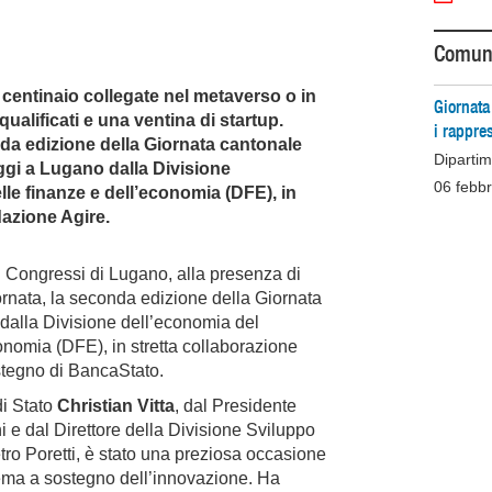
Comuni
 centinaio collegate nel metaverso o in
Giornata
qualificati e una ventina di startup.
i rappre
nda edizione della Giornata cantonale
Dipartim
ggi a Lugano dalla Divisione
06 febb
le finanze e dell’economia (DFE), in
dazione Agire.
i Congressi di Lugano, alla presenza di
ornata, la seconda edizione della Giornata
 dalla Divisione dell’economia del
onomia (DFE), in stretta collaborazione
ostegno di BancaStato.
di Stato
Christian Vitta
, dal Presidente
 e dal Direttore della Divisione Sviluppo
ro Poretti, è stato una preziosa occasione
istema a sostegno dell’innovazione. Ha