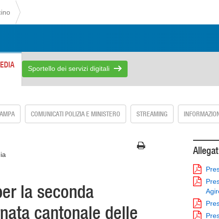
cino
EDIA
Sportello dei servizi digitali
TAMPA
COMUNICATI POLIZIA E MINISTERO
STREAMING
INFORMAZION
Allegat
ia
Pres
Pres
er la seconda
Agir
Pres
rnata cantonale delle
Pres