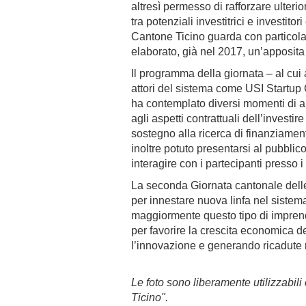
altresì permesso di rafforzare ulteri
tra potenziali investitrici e investitor
Cantone Ticino guarda con particolar
elaborato, già nel 2017, un’apposit
Il programma della giornata – al cui
attori del sistema come USI Startup
ha contemplato diversi momenti di a
agli aspetti contrattuali dell’investi
sostegno alla ricerca di finanziament
inoltre potuto presentarsi al pubblico
interagire con i partecipanti presso 
La seconda Giornata cantonale delle 
per innestare nuova linfa nel sistem
maggiormente questo tipo di imprend
per favorire la crescita economica d
l’innovazione e generando ricadute 
Le foto sono liberamente utilizzabil
Ticino".