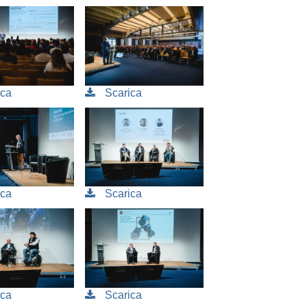
ica
Scarica
ica
Scarica
Scarica
ica