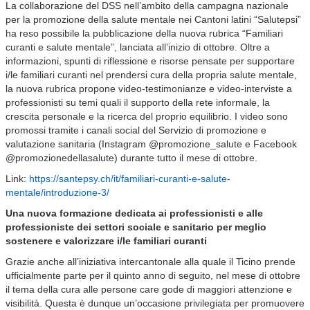
La collaborazione del DSS nell’ambito della campagna nazionale
per la promozione della salute mentale nei Cantoni latini “Salutepsi”
ha reso possibile la pubblicazione della nuova rubrica “Familiari
curanti e salute mentale”, lanciata all’inizio di ottobre. Oltre a
informazioni, spunti di riflessione e risorse pensate per supportare
i/le familiari curanti nel prendersi cura della propria salute mentale,
la nuova rubrica propone video-testimonianze e video-interviste a
professionisti su temi quali il supporto della rete informale, la
crescita personale e la ricerca del proprio equilibrio. I video sono
promossi tramite i canali social del Servizio di promozione e
valutazione sanitaria (Instagram @promozione_salute e Facebook
@promozionedellasalute) durante tutto il mese di ottobre.
Link:
https://santepsy.ch/it/familiari-curanti-e-salute-
mentale/introduzione-3/
Una nuova formazione dedicata ai professionisti e alle
professioniste dei settori sociale e sanitario per meglio
sostenere e valorizzare i/le familiari curanti
Grazie anche all’iniziativa intercantonale alla quale il Ticino prende
ufficialmente parte per il quinto anno di seguito, nel mese di ottobre
il tema della cura alle persone care gode di maggiori attenzione e
visibilità. Questa è dunque un’occasione privilegiata per promuovere