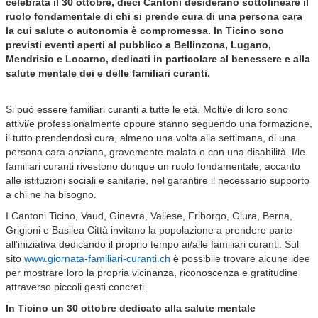
celebrata il 30 ottobre, dieci Cantoni desiderano sottolineare il
ruolo fondamentale di chi si prende cura di una persona cara
la cui salute o autonomia è compromessa. In Ticino sono
previsti eventi aperti al pubblico a Bellinzona, Lugano,
Mendrisio e Locarno, dedicati in particolare al benessere e alla
salute mentale dei e delle familiari curanti.
Si può essere familiari curanti a tutte le età. Molti/e di loro sono
attivi/e professionalmente oppure stanno seguendo una formazione,
il tutto prendendosi cura, almeno una volta alla settimana, di una
persona cara anziana, gravemente malata o con una disabilità. I/le
familiari curanti rivestono dunque un ruolo fondamentale, accanto
alle istituzioni sociali e sanitarie, nel garantire il necessario supporto
a chi ne ha bisogno.
I Cantoni Ticino, Vaud, Ginevra, Vallese, Friborgo, Giura, Berna,
Grigioni e Basilea Città invitano la popolazione a prendere parte
all’iniziativa dedicando il proprio tempo ai/alle familiari curanti. Sul
sito
www.giornata-familiari-curanti.ch
è possibile trovare alcune idee
per mostrare loro la propria vicinanza, riconoscenza e gratitudine
attraverso piccoli gesti concreti.
In Ticino un 30 ottobre dedicato alla salute mentale