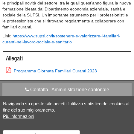
le principali novità del settore, tra le quali quest’anno figura la nuova
formazione ideata dal Dipartimento economia aziendale, sanità e
sociale della SUPSI. Un importante strumento per i professionisti e
le professioniste che si ritrovano regolarmente a collaborare con
familiari curanti.
Link:
https://www.supsi.ch/it/sostenere-e-valorizzare-i-familiari-
curanti-nel-lavoro-sociale-e-sanitario
Allegati
Programma Giornata Familiari Curanti 2023
Contatta l'Amministrazione cantonale
Navigando su questo sito accetti l'utilizzo statistico dei cookies al
Apps Mobile
Social media
fine del suo miglioramento.
Più informazioni
Aiuto