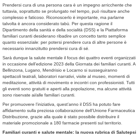
Prendersi cura di una persona cara è un impegno arricchente che
tuttavia, soprattutto se prolungato nel tempo, può risultare anche
complesso e faticoso. Riconoscerlo è importante, ma parlarne
talvolta è ancora considerato tabù. Per questa ragione il
Dipartimento della sanità e della socialità (DSS) e la Piattaforma
familiari curanti desiderano ribadire un concetto tanto semplice
quanto essenziale: per potersi prendere cura di altre persone è
necessario innanzitutto prendersi cura di sé.
Sarà dunque la salute mentale il focus dei quattro eventi organizzati
in occasione dell’edizione 2023 della Giornata dei familiari curanti. A
Bellinzona, Lugano, Mendrisio e Locarno si susseguiranno
spettacoli teatrali, laboratori narrativi, visite al museo, momenti di
meditazione, attività di movimento e incontri con professionisti. Tutti
gli eventi sono gratuiti e aperti alla popolazione, ma alcune attività
sono riservate ai/alle familiari curanti.
Per promuovere l’iniziativa, quest’anno il DSS ha potuto fare
affidamento sulla preziosa collaborazione dell’Unione Farmaceutica
Distribuzione, grazie alla quale è stato possibile distribuire il
materiale promozionale a 180 farmacie presenti sul territorio.
Familiari curanti e salute mentale: la nuova rubrica di Salutepsi