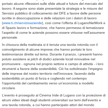
portato alcune riflessioni sulle sfide attuali e future del mercato del
lavoro. A seguire sono state presentate la strategia e le misure del
Servizio pubblico di collocamento del DFE a favore delle persone
iscritte in disoccupazione e delle relazioni con i datori di lavoro
(
www.ti.ch/servizioaziende
), così come l’offerta di LuganoNetWork e
di Spazio lavoro e formazione, che hanno permesso di tematizzare
l’aspetto di come le aziende possono essere virtuose nell’assumere
personale.
In chiusura della mattinata si è tenuta una tavola rotonda con il
coinvolgimento di alcune imprese che hanno portato le loro
testimonianze dirette sul tema. Durante il pranzo, i presenti hanno
potuto assistere ai
pitch
di dodici aziende locali innovative nel
promuovere - ognuna nel proprio settore e campo di attività - i loro
strumenti a favore della sostenibilità. Ciò ha sottolineato l’impegno
delle imprese del nostro territorio nell’innovare, facendo della
sostenibilità un punto di forza e cogliendo nel contempo
l’opportunità del cambiamento verso un’economia a modello
circolare.
L’evento è proseguito al Cinema Iride di Lugano con la proiezione di
alcuni video ideati dagli studenti universitari sui temi dell’evento e
una tavola rotonda, a cui hanno partecipato attori del mondo