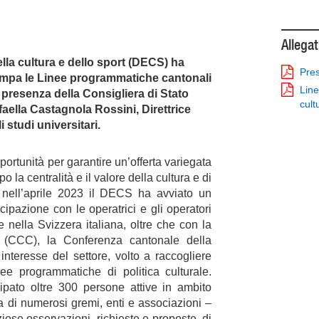
Allegat
ella cultura e dello sport (DECS) ha
Pre
ampa le Linee programmatiche cantonali
Line
a presenza della Consigliera di Stato
cult
aella Castagnola Rossini, Direttrice
i studi universitari.
portunità per garantire un’offerta variegata
 la centralità e il valore della cultura e di
 nell’aprile 2023 il DECS ha avviato un
cipazione con le operatrici e gli operatori
se e nella Svizzera italiana, oltre che con la
a (CCC), la Conferenza cantonale della
 interesse del settore, volto a raccogliere
inee programmatiche di politica culturale.
ipato oltre 300 persone attive in ambito
a di numerosi gremi, enti e associazioni –
iose osservazioni, richieste e proposte, di