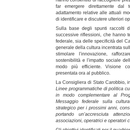
far emergere direttamente dal ter
adattamento relative alle attuali mo
di identificare e discutere ulteriori 
Sulla base degli spunti raccolti 
successive riflessioni, che hanno te
federale, sia delle specificità del C
generale della cultura incentrata sull
stimolare l'innovazione, raffor
sostenibilità e l'impatto sociale dell
modo più efficiente. Visione c
presentata ora al pubblico.
La Consigliera di Stato Carobbio, i
Linee programmatiche di politica cu
in modo complementare al Prog
Messaggio federale sulla cultu
strategico per i prossimi anni, con
portando un’accresciuta attenz
associazioni, operatrici e operatori c
Gli obiettivi identificati per il quadri