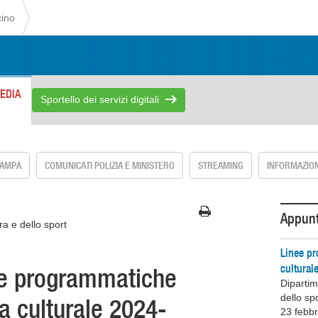
cino
EDIA
Sportello dei servizi digitali
TAMPA
COMUNICATI POLIZIA E MINISTERO
STREAMING
INFORMAZION
Appun
ra e dello sport
Linee pr
cultural
ee programmatiche
Dipartim
dello sp
ca culturale 2024-
23 febb