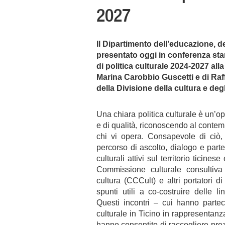
2027
Il Dipartimento dell’educazione, d
presentato oggi in conferenza st
di politica culturale 2024-2027 all
Marina Carobbio Guscetti e di Raff
della Divisione della cultura e degl
Una chiara politica culturale è un’op
e di qualità, riconoscendo al contempo
chi vi opera. Consapevole di ciò,
percorso di ascolto, dialogo e parte
culturali attivi sul territorio ticine
Commissione culturale consultiv
cultura (CCCult) e altri portatori di
spunti utili a co-costruire delle l
Questi incontri – cui hanno partec
culturale in Ticino in rappresentanz
hanno consentito di raccogliere prez