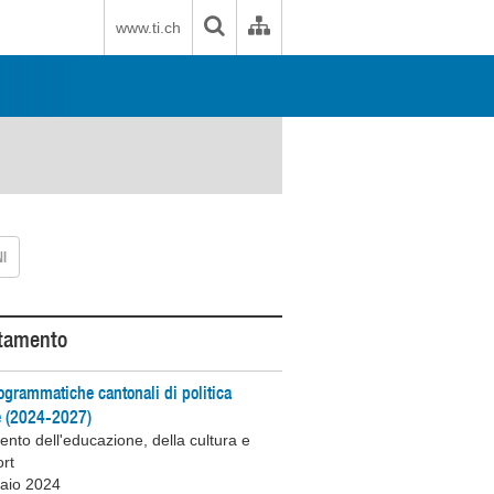
www.ti.ch
I
tamento
ogrammatiche cantonali di politica
e (2024-2027)
ento dell'educazione, della cultura e
ort
raio 2024