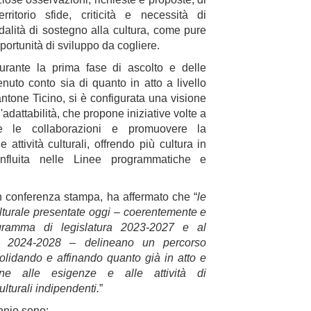
ritorio sfide, criticità e necessità di
dalità di sostegno alla cultura, come pure
opportunità di sviluppo da cogliere.
durante la prima fase di ascolto e delle
nuto conto sia di quanto in atto a livello
antone Ticino, si è configurata una visione
'adattabilità, che propone iniziative volte a
zare le collaborazioni e promuovere la
e attività culturali, offrendo più cultura in
onfluita nelle Linee programmatiche e
n conferenza stampa, ha affermato che “
le
lturale presentate oggi – coerentemente e
ramma di legislatura 2023-2027 e al
ra 2024-2028 – delineano un percorso
solidando e affinando quanto già in atto e
ione alle esigenze e alle attività di
ulturali indipendenti.
”
ennio sono: