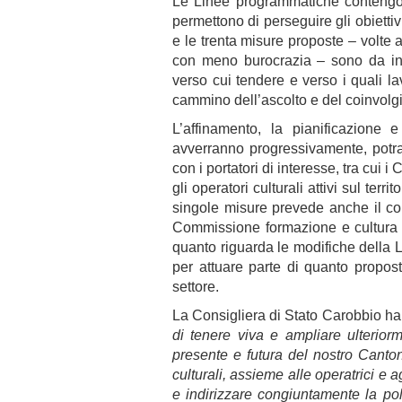
Le Linee programmatiche contengono
permettono di perseguire gli obiettiv
e le trenta misure proposte – volte a
con meno burocrazia – sono da int
verso cui tendere e verso i quali 
cammino dell’ascolto e del coinvolg
L’affinamento, la pianificazione 
avverranno progressivamente, potran
con i portatori di interesse, tra cui 
gli operatori culturali attivi sul terr
singole misure prevede anche il coi
Commissione formazione e cultura 
quanto riguarda le modifiche della 
per attuare parte di quanto propos
settore.
La Consigliera di Stato Carobbio ha
di tenere viva e ampliare ulteriorm
presente e futura del nostro Cantone
culturali, assieme alle operatrici e ag
e indirizzare congiuntamente la pol