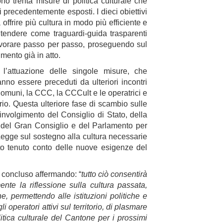
 trenta misure di politica culturale che
i precedentemente esposti. I dieci obiettivi
 offrire più cultura in modo più efficiente e
endere come traguardi-guida trasparenti
lavorare passo per passo, proseguendo sul
imento già in atto.
e l’attuazione delle singole misure, che
no essere preceduti da ulteriori incontri
i Comuni, la CCC, la CCCult e le operatrici e
itorio. Questa ulteriore fase di scambio sulle
nvolgimento del Consiglio di Stato, della
del Gran Consiglio e del Parlamento per
Legge sul sostegno alla cultura necessarie
to tenuto conto delle nuove esigenze del
 concluso affermando: “
tutto ciò consentirà
ente la riflessione sulla cultura passata,
, permettendo alle istituzioni politiche e
li operatori attivi sul territorio, di plasmare
itica culturale del Cantone per i prossimi