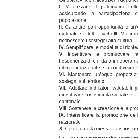
I.
Valorizzare il patrimonio cultur
assicurando la partecipazione e
popolazione
II.
Garantire pari opportunità e un’
culturali e a tutti i livelli
III.
Migliora
riconoscere i sostegni alla cultura
IV.
Semplificare le modalità di richie
V.
Incentivare e promuovere nu
l’esperienza di chi da anni opera n
intergenerazionale e la condivision
VI.
Mantenere un’equa proporzional
sostegni sul territorio
VII.
Adottare indicatori valutabili p
incentivare sostenibilità sociale e a
cantonale
VIII.
Sostenere la creazione e la produ
IX.
Intensificare la promozione della
nazionale
X.
Coordinare la messa a disposizio