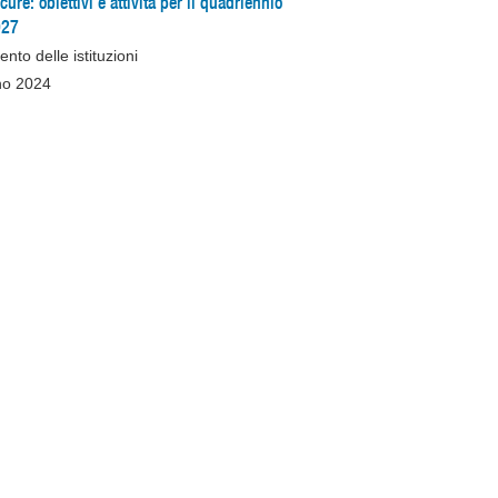
ure: obiettivi e attività per il quadriennio
027
nto delle istituzioni
no 2024