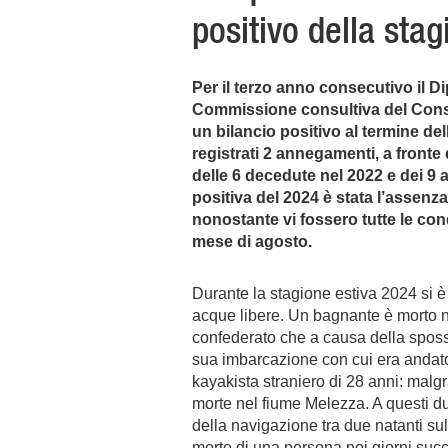
positivo della st
Per il terzo anno consecutivo il Dip
Commissione consultiva del Consi
un bilancio positivo al termine de
registrati 2 annegamenti, a fronte
delle 6 decedute nel 2022 e dei 9 
positiva del 2024 è stata l’assenza
nonostante vi fossero tutte le cond
mese di agosto.
Durante la stagione estiva 2024 si è
acque libere. Un bagnante è morto ne
confederato che a causa della sposs
sua imbarcazione con cui era andato 
kayakista straniero di 28 anni: malg
morte nel fiume Melezza. A questi 
della navigazione tra due natanti su
morte di una persona nei giorni succ