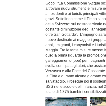
Gobbi. “La Commissione “Acque sicur
a trovare nuovi strumenti e misure ne
ai residenti e ai turisti, principali v
gravi. Sottolineo come il Ticino si p
della Svizzera: sul nostro territorio 
costante diminuzione degli annegam
oltre San Gottardo”. L’impegno sarà r
nuove destinate ai maggiori gruppi a 
anni, i migranti, i canyonisti e i turi
Maggia. Tra le tante misure messe 
due: la prima riguarda la promozione n
galleggiamento (boe) per i bagnanti 
svolta con i pattugliatori, che assi
Verzasca e alla Foce del Cassarate 
la Città e durante alcune giornate c
salvataggio. Prosegue poi il sostegn
SSS nelle scuole dell’infanzia: nel 2
totale di 1'375 bambini sensibilizzat