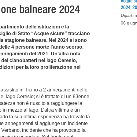
Acque sic
agione balneare 2024
2024-2
Dipartime
06 giug
artimento delle istituzioni e la
glio di Stato “Acque sicure” tracciano
lla stagione balneare. Nel 2024 si sono
 delle 4 persone morte l’anno scorso,
annegamenti del 2021. Un’altra nota
 dei cianobatteri nel lago Ceresio,
izioni per la loro proliferazione nel
 assistito in Ticino a 2 annegamenti nelle
l lago Ceresio; si è trattato di un 83enne
atezza non è riuscito a raggiungere la
in mezzo al lago. L’altra vittima è un
rado la sua ottima esperienza ha trovato la
due annegamenti si aggiunge un incidente
l Verbano, incidente che ha provocato la
essivi in ospedale. Sul fronte degli