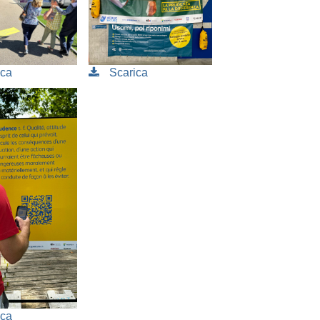
ica
Scarica
ica