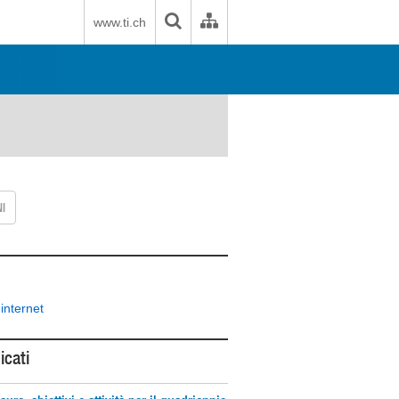
www.ti.ch
I
 internet
cati