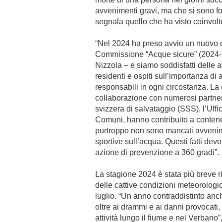
avvenimenti gravi, ma che si sono for
segnala quello che ha visto coinvolt
“Nel 2024 ha preso avvio un nuovo 
Commissione “Acque sicure” (2024-2
Nizzola – e siamo soddisfatti delle 
residenti e ospiti sull’importanza di
responsabili in ogni circostanza. La
collaborazione con numerosi partner, 
svizzera di salvataggio (SSS), l’Uffi
Comuni, hanno contribuito a contene
purtroppo non sono mancati avvenimen
sportive sull’acqua. Questi fatti dev
azione di prevenzione a 360 gradi”.
La stagione 2024 è stata più breve r
delle cattive condizioni meteorologi
luglio. “Un anno contraddistinto anc
oltre ai drammi e ai danni provocati
attività lungo il fiume e nel Verbano