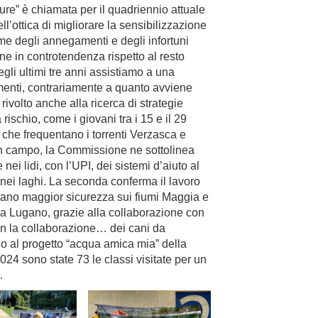
e” è chiamata per il quadriennio attuale
ll’ottica di migliorare la sensibilizzazione
ittime degli annegamenti e degli infortuni
one in controtendenza rispetto al resto
negli ultimi tre anni assistiamo a una
enti, contrariamente a quanto avviene
ivolto anche alla ricerca di strategie
rischio, come i giovani tra i 15 e il 29
sti che frequentano i torrenti Verzasca e
in campo, la Commissione ne sottolinea
ei lidi, con l’UPI, dei sistemi d’aiuto al
nei laghi. La seconda conferma il lavoro
curano maggior sicurezza sui fiumi Maggia e
a Lugano, grazie alla collaborazione con
on la collaborazione… dei cani da
o al progetto “acqua amica mia” della
024 sono state 73 le classi visitate per un
i.