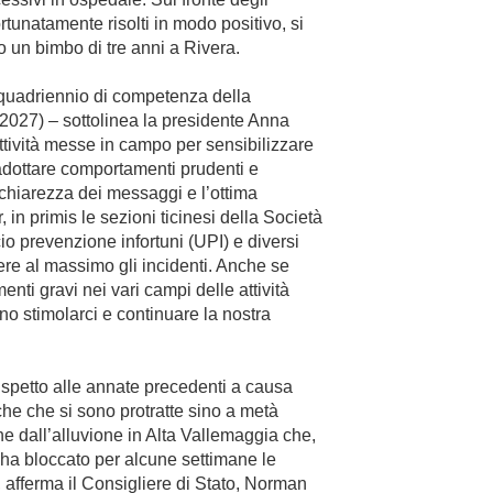
tunatamente risolti in modo positivo, si
o un bimbo di tre anni a Rivera.
quadriennio di competenza della
027) – sottolinea la presidente Anna
attività messe in campo per sensibilizzare
 adottare comportamenti prudenti e
 chiarezza dei messaggi e l’ottima
in primis le sezioni ticinesi della Società
cio prevenzione infortuni (UPI) e diversi
re al massimo gli incidenti. Anche se
ti gravi nei vari campi delle attività
ono stimolarci e continuare la nostra
ispetto alle annate precedenti a causa
che che si sono protratte sino a metà
he dall’alluvione in Alta Vallemaggia che,
, ha bloccato per alcune settimane le
”, afferma il Consigliere di Stato, Norman