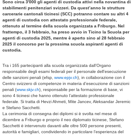
Sono circa 3'000 gli agenti di custodia attivi nella novantina di
stabilimenti penitenziari svizzeri. Da quest’anno le strutture
carcerarie cantonali ticinesi (SCC) potranno contare su altri 4
agenti di custodia con attestato professionale federale,
ottenuto al termine della scuola organizzata a Friburgo. Nel
frattempo, il 3 febbraio, ha preso avvio in Ticino la Scuola per
agenti di custodia 2025, mentre è aperto sino al 28 febbraio
2025 il concorso per la prossima scuola aspiranti agenti di
custodia.
Tra i 165 partecipanti alla scuola organizzata dall’Organo
responsabile degli esami federali per il personale dell'esecuzione
delle sanzioni penali (efsp,
www.epjv.ch
), in collaborazione con il
Centro svizzero di competenze in materia d’esecuzione di sanzioni
penali (
www.skjv.ch
), responsabile per la formazione di base, vi
sono 4 ticinesi che hanno ottenuto l’attestato professionale
federale. Si tratta di Hevzi Ahmeti, Mite Jancev, Aleksandar Jeremic
e Stefano Sacchetti.
La cerimonia di consegna dei diplomi si è svolta nel mese di
dicembre a Friburgo e proprio il neo diplomato ticinese, Stefano
Sacchetti è intervenuto davanti alle oltre 500 persone presenti,
autorità e famigliari, condividendo in particolare l’esperienza del