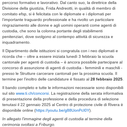
percorso formativo e lavorativo. Dal canto suo, la direttrice della
Divisione della giustizia, Frida Andreotti, in qualità di membro di
comitato efsp, si è felicitata con le diplomate e i diplomati per
l’importante traguardo professionale e ha rivolto un particolare
ringraziamento alle donne e agli uomini operanti come agenti di
custodia, che sono la colonna portante degli stabilimenti
penitenziari, dove svolgono al contempo attività di sicurezza e
inquadramento.
Il Dipartimento delle istituzioni si congratula con i neo diplomati e
ricorda che – oltre a essere iniziata lunedì 3 febbraio la scuola
cantonale per agenti di custodia – è ancora possibile partecipare al
concorso di assunzione di agenti di custodia - femminili e maschili -
presso le Strutture carcerare cantonali per la prossima scuola. Il
termine per l'inoltro delle candidature è fissato al
28 febbraio 2025
.
Il bando completo e tutte le informazioni necessarie sono disponibili
sul sito
www.ti.ch/concorsi
. La registrazione della serata informativa
di presentazione della professione e della procedura di selezione
tenutasi il 22 gennaio 2025 al Centro di protezione civile di Rivera è
disponibile online (
https://youtu.be/g88UonPcI0Y
).
In allegato l'immagine degli agenti di custodia al termine della
cerimonia svoltasi a Friburgo.