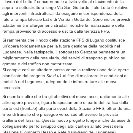
I lavori del Lotto 2 concernono le attività volte al rifacimento della
sopra- e sottostruttura lungo Via San Gottardo. Tale Lotto è relativo
agli interventi infrastrutturali da eseguire in corrispondenza della
futura rampa laterale Est e di Via San Gottardo. Sono inoltre previsti
adattamenti e allargamenti stradali, nonché la realizzazione della
rampa provvisoria di accesso e uscita dalla terrazza FFS.
Si rammenta che il nodo della stazione FFS di Lugano costituisce
un’opera fondamentale per la futura gestione della mobilità nel
Luganese. Nella fattispecie, il sottopasso Genzana permetterà un
miglioramento della rete viaria, dei servizi di trasporto pubblico su
gomma e del traffico non motorizzato.
Si compie così un ulteriore passo verso la realizzazione delle opere
pianificate dal progetto
StazLu1
al fine di migliorare le condizioni di
mobilità nel Luganese, adeguando le infrastrutture alle nuove
necessità.
Si ricorda inoltre che tra gli obiettivi del nuovo asse, unitamente alle
altre opere previste, figura lo spostamento di parte del traffico dalla
parte est (frontale) alla parte ovest della Stazione FFS, offrendo una
linea di transito che prosegue verso sud attraverso la prevista
Galleria del Tassino. Questo nuovo progetto funge anche da asse di
collegamento per lo sviluppo degli altri cantieri al lato ovest della
Stazione (Comparto Besso e Rete tram-treno del Luganese),