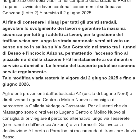
riorganizzazione della viabilità nel comparto della stazione FFS di
Lugano - l’avvio dei lavori cantonali concernenti il sottopasso
Genzana (Lotto 2) è previsto il 2 giugno 2025.
Al fine di contenere i disagi per tutti gli utenti stradali,
agevolare lo svolgimento dei lavori e garantire la massima
sicurezza per tutti gli addetti ai lavori, per la gestione del
traffico veicolare lungo la strada cantonale verrà attivato un
senso unico in salita su Via San Gottardo nel tratto tra il tunnel
di Besso e l'incrocio Arizona, permettendo l'accesso fino al
piazzale nord della stazione FFS limitatamente ai confinanti e
servizio a domicilio. Le fermate del trasporto pubblico saranno
servite regolarmente.
Tale modifica viaria resterà in vigore dal 2 giugno 2025 e fino a
giugno 2026.
Agli utenti provenienti dall’autostrada A2 (uscita di Lugano Nord) e
diretti verso Lugano Centro o Molino Nuovo si consiglia di
percorrere la Galleria Vedeggio-Cassarate. Per gli utenti che da
Massagno sono diretti verso Lugano Centro o Molino Nuovo si
consiglia di privilegiare il percorso alternativo lungo via Tesserete
(con transito dall’incrocio Arizona) e via Torricelli. Se invece la
destinazione è Loreto o Paradiso, si raccomanda di transitare da via
Besso.