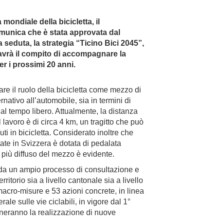
mondiale della bicicletta, il
omunica che è stata approvata dal
a seduta, la strategia “Ticino Bici 2045”,
avrà il compito di accompagnare la
er i prossimi 20 anni.
rzare il ruolo della bicicletta come mezzo di
ernativo all’automobile, sia in termini di
i al tempo libero. Attualmente, la distanza
 lavoro è di circa 4 km, un tragitto che può
ti in bicicletta. Considerato inoltre che
tate in Svizzera è dotata di pedalata
zo più diffuso del mezzo è evidente.
 da un ampio processo di consultazione e
rritorio sia a livello cantonale sia a livello
 macro-misure e 53 azioni concrete, in linea
le sulle vie ciclabili, in vigore dal 1°
eranno la realizzazione di nuove