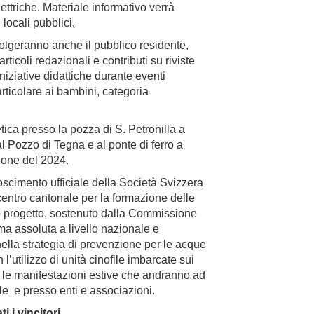
ttriche. Materiale informativo verrà
i locali pubblici.
volgeranno anche il pubblico residente,
icoli redazionali e contributi su riviste
iniziative didattiche durante eventi
rticolare ai bambini, categoria
ica presso la pozza di S. Petronilla a
l Pozzo di Tegna e al ponte di ferro a
vione del 2024.
onoscimento ufficiale della Società Svizzera
entro cantonale per la formazione delle
to progetto, sostenuto dalla Commissione
a assoluta a livello nazionale e
ella strategia di prevenzione per le acque
 l’utilizzo di unità cinofile imbarcate sui
te le manifestazioni estive che andranno ad
le e presso enti e associazioni.
i i vincitori