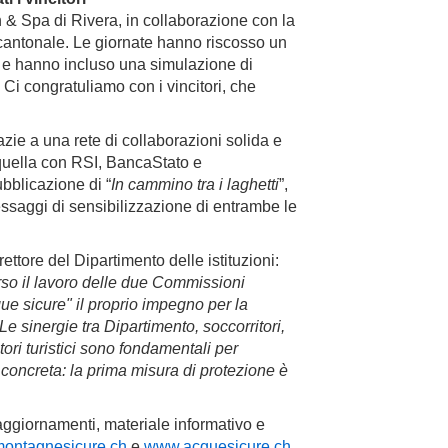
h & Spa di Rivera, in collaborazione con la
cantonale. Le giornate hanno riscosso un
o e hanno incluso una simulazione di
Ci congratuliamo con i vincitori, che
ie a una rete di collaborazioni solida e
a quella con RSI, BancaStato e
ubblicazione di “
In cammino tra i laghetti
”,
essaggi di sensibilizzazione di entrambe le
irettore del Dipartimento delle istituzioni:
rso il lavoro delle due Commissioni
e sicure" il proprio impegno per la
Le sinergie tra Dipartimento, soccorritori,
tori turistici sono fondamentali per
 concreta: la prima misura di protezione è
 aggiornamenti, materiale informativo e
ontagnesicure.ch
e
www.acquesicure.ch
,