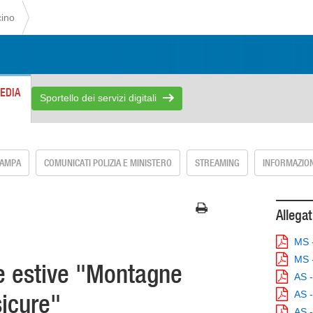
cino
EDIA
Sportello dei servizi digitali
TAMPA
COMUNICATI POLIZIA E MINISTERO
STREAMING
INFORMAZION
Allegat
MS -
MS 
e estive "Montagne
AS -
AS -
sicure"
AS -