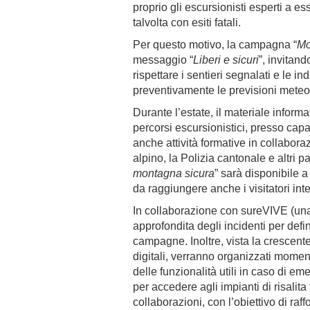
proprio gli escursionisti esperti a e
talvolta con esiti fatali.
Per questo motivo, la campagna “
Mo
messaggio “
Liberi e sicuri
”, invitand
rispettare i sentieri segnalati e le ind
preventivamente le previsioni mete
Durante l’estate, il materiale informat
percorsi escursionistici, presso capa
anche attività formative in collabora
alpino, la Polizia cantonale e altri part
montagna sicura
” sarà disponibile a
da raggiungere anche i visitatori int
In collaborazione con sureVIVE (una 
approfondita degli incidenti per defi
campagne. Inoltre, vista la crescent
digitali, verranno organizzati moment
delle funzionalità utili in caso di 
per accedere agli impianti di risalita 
collaborazioni, con l’obiettivo di raff