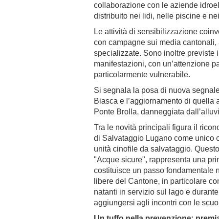
collaborazione con le aziende idroele
distribuito nei lidi, nelle piscine e ne
Le attività di sensibilizzazione coin
con campagne sui media cantonali, art
specializzate. Sono inoltre previste 
manifestazioni, con un’attenzione pa
particolarmente vulnerabile.
Si segnala la posa di nuova segnalet
Biasca e l’aggiornamento di quella a
Ponte Brolla, danneggiata dall’allu
Tra le novità principali figura il ric
di Salvataggio Lugano come unico c
unità cinofile da salvataggio. Ques
"Acque sicure", rappresenta una prim
costituisce un passo fondamentale n
libere del Cantone, in particolare con
natanti in servizio sul lago e duran
aggiungersi agli incontri con le scuo
Un tuffo nella prevenzione: premiat