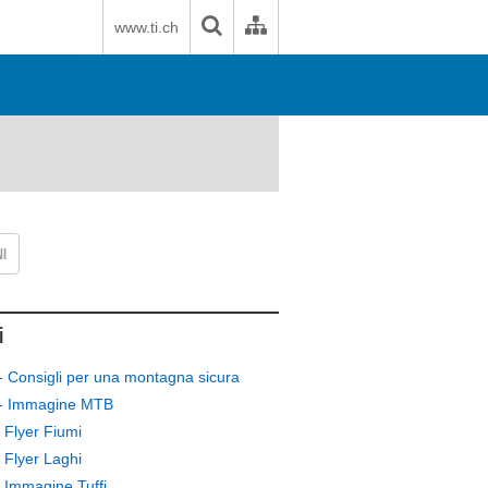
www.ti.ch
I
i
 Consigli per una montagna sicura
- Immagine MTB
 Flyer Fiumi
 Flyer Laghi
 Immagine Tuffi