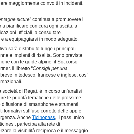
ssere maggiormente coinvolti in incidenti,
ntagne sicure
” continua a promuovere il
o a pianificare con cura ogni uscita, a
icazioni ufficiali, a consultare
o e a equipaggiarsi in modo adeguato.
ivo sarà distribuito lungo i principali
nne e impianti di risalita. Sono previste
zione con le guide alpine, il Soccorso
ner. Il libretto “
Consigli per una
 breve in tedesco, francese e inglese, così
ernazionali.
società di Rega), è in corso un’analisi
nire le priorità tematiche delle prossime
e diffusione di smartphone e strumenti
i formativi sull’uso corretto delle app e
emergenza. Anche
Ticinopass
, il pass unico
ticinesi, partecipa alla rete di
orzare la visibilità reciproca e il messaggio