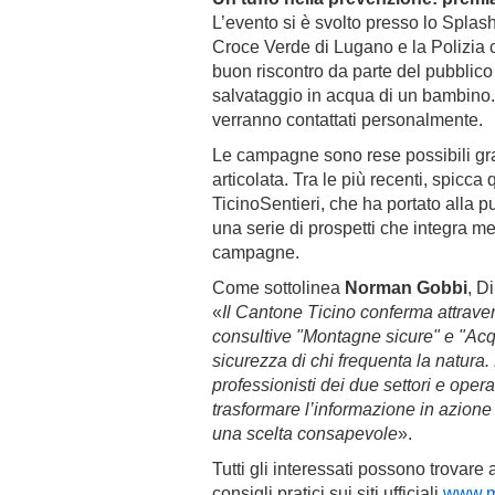
L’evento si è svolto presso lo Splas
Croce Verde di Lugano e la Polizia 
buon riscontro da parte del pubblic
salvataggio in acqua di un bambino. 
verranno contattati personalmente.
Le campagne sono rese possibili graz
articolata. Tra le più recenti, spicc
TicinoSentieri, che ha portato alla p
una serie di prospetti che integra m
campagne.
Come sottolinea
Norman Gobbi
, D
«
Il Cantone Ticino conferma attrave
consultive "Montagne sicure" e "Acqu
sicurezza di chi frequenta la natura. 
professionisti dei due settori e opera
trasformare l’informazione in azione
una scelta consapevole
».
Tutti gli interessati possono trovare
consigli pratici sui siti ufficiali
www.m