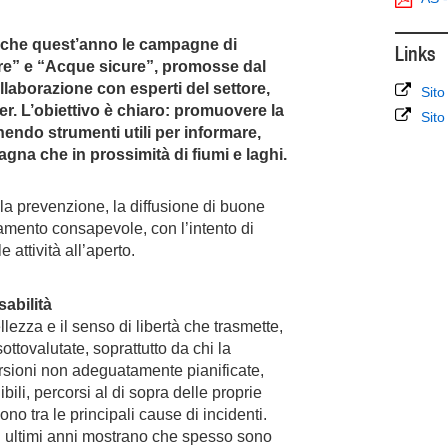
anche quest’anno le campagne di
Links
re” e “Acque sicure”, promosse dal
ollaborazione con esperti del settore,
Sito
r. L’obiettivo è chiaro: promuovere la
Sito
rnendo strumenti utili per informare,
gna che in prossimità di fiumi e laghi.
lla prevenzione, la diffusione di buone
amento consapevole, con l’intento di
le attività all’aperto.
abilità
ezza e il senso di libertà che trasmette,
tovalutate, soprattutto da chi la
rsioni non adeguatamente pianificate,
li, percorsi al di sopra delle proprie
no tra le principali cause di incidenti.
li ultimi anni mostrano che spesso sono