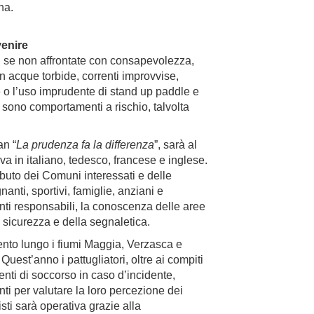
gna.
enire
, se non affrontate con consapevolezza,
n acque torbide, correnti improvvise,
 o l’uso imprudente di stand up paddle e
 sono comportamenti a rischio, talvolta
an “
La prudenza fa la differenza
”, sarà al
va in italiano, tedesco, francese e inglese.
ibuto dei Comuni interessati e delle
nanti, sportivi, famiglie, anziani e
i responsabili, la conoscenza delle aree
di sicurezza e della segnaletica.
mento lungo i fiumi Maggia, Verzasca e
Quest’anno i pattugliatori, oltre ai compiti
 enti di soccorso in caso d’incidente,
i per valutare la loro percezione dei
isti sarà operativa grazie alla