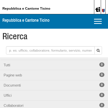
Repubblica e Cantone Ticino
Repubblica e Cantone Ticino
Toggle
naviga
Ricerca
Tutti
0
Pagine web
0
Documenti
0
Uffici
0
Collaboratori
0