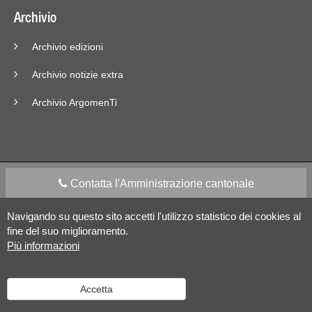
Archivio
Archivio edizioni
Archivio notizie extra
Archivio ArgomenTi
Contatta l'Amministrazione cantonale
Navigando su questo sito accetti l'utilizzo statistico dei cookies al
Apps Mobile
Social media
fine del suo miglioramento.
Più informazioni
Aiuto
Accetta
Versione desktop
|
Informazioni legali