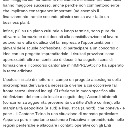
hanno maggiore successo, anche perché non commettono errori
che implicano conseguenze importanti (ad esempio il
finanziamento tramite secondo pilastro senza aver fatto un
business plan).
Infine, più su un piano culturale a lungo termine, sono pure da
attivare la formazione dei docenti alla sensibilizzazione al lavoro
autonomo e alla didattica del far impresa e l’opportunità per i
giovani delle scuole professionali di partecipare a un concorso di
idee con un progetto imprenditoriale. I risultati provvisori sono
apprezzabili: oltre un centinaio di docenti ha seguito i corsi di
formazione e il concorso cantonale minIMPRESAticino ha superato
la terza edizione.
L’ipotesi iniziale di mettere in campo un progetto a sostegno della
microimpresa derivava da necessità diverse a cui occorreva far
fronte senza ulteriori indugi. Ci riferiamo in modo specifico alla
ridefinizione del mercato locale a seguito degli Accordi bilaterali
(concorrenza agguerrita proveniente da ditte d’oltre confine), alla
marginalità geopolitica (a sud) e linguistica (a nord), che poneva - e
pone - il Cantone Ticino in una situazione di mercato particolare.
Appariva pure importante sostenere l’iniziativa imprenditoriale nelle
regioni periferiche e allacciare i contatti operativi con gli Enti