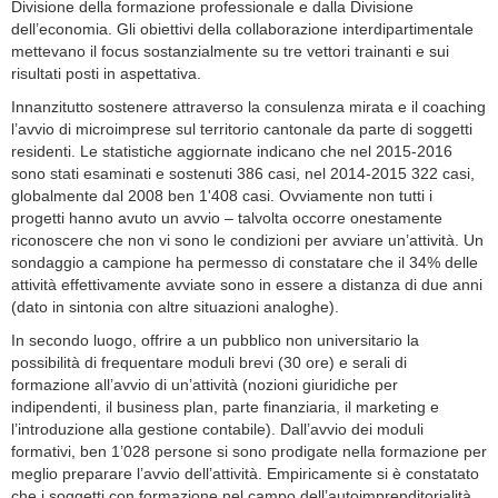
Divisione della formazione professionale e dalla Divisione
dell’economia. Gli obiettivi della collaborazione interdipartimentale
mettevano il focus sostanzialmente su tre vettori trainanti e sui
risultati posti in aspettativa.
Innanzitutto sostenere attraverso la consulenza mirata e il coaching
l’avvio di microimprese sul territorio cantonale da parte di soggetti
residenti. Le statistiche aggiornate indicano che nel 2015-2016
sono stati esaminati e sostenuti 386 casi, nel 2014-2015 322 casi,
globalmente dal 2008 ben 1'408 casi. Ovviamente non tutti i
progetti hanno avuto un avvio – talvolta occorre onestamente
riconoscere che non vi sono le condizioni per avviare un’attività. Un
sondaggio a campione ha permesso di constatare che il 34% delle
attività effettivamente avviate sono in essere a distanza di due anni
(dato in sintonia con altre situazioni analoghe).
In secondo luogo, offrire a un pubblico non universitario la
possibilità di frequentare moduli brevi (30 ore) e serali di
formazione all’avvio di un’attività (nozioni giuridiche per
indipendenti, il business plan, parte finanziaria, il marketing e
l’introduzione alla gestione contabile). Dall’avvio dei moduli
formativi, ben 1’028 persone si sono prodigate nella formazione per
meglio preparare l’avvio dell’attività. Empiricamente si è constatato
che i soggetti con formazione nel campo dell’autoimprenditorialità