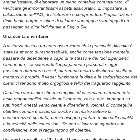
amministrativa, di elaborare un piano contabile commisurato, di
verificare gli importantissimi aspetti assicurativi, di impostare la
calcolazione dell’IVA, di strutturare e comprendere l’impostazione
delle buste paghe e infine di valutare vantaggi e svantaggi di un
passaggio da ditta individuale a Sagl o SA.
Una scelta che rifarei
A distanza di circa un anno osserviamo ch la principale difficoltà è
stata l’aumento di responsabilità, anche come tensione mentale:
passare da dipendente a capo di te stesso e dei tuoi dipendenti.
Comunque, considerando l’appagamento personale, oggi
possiamo affermare che sì, rifaremmo molto volentieri la scelta di
metterci in proprio. Il veder funzionare la ditta e la soddisfazione dei
clienti ci rendono molto orgogliosi e felici del traguardo raggiunto.
Da ultimo vorrei dire che mia moglie ed io crediamo fermamente
nella responsabilità sociale dell’impresa, vale a dire: impegno su
tutti fronti, onestà verso clienti e dipendenti, volontà di conseguire
obiettivi comuni e pazienza poiché nel nostro settore la
concorrenza è spietata, perciò bisogna puntare molto sulla qualità
e la velocità delle esecuzioni. Se non si lavora in squadra e in
condivisione, non si raggiungono gli obiettivi.
(Intervista raccolta da Vladanka Gavric, consulente in gestione