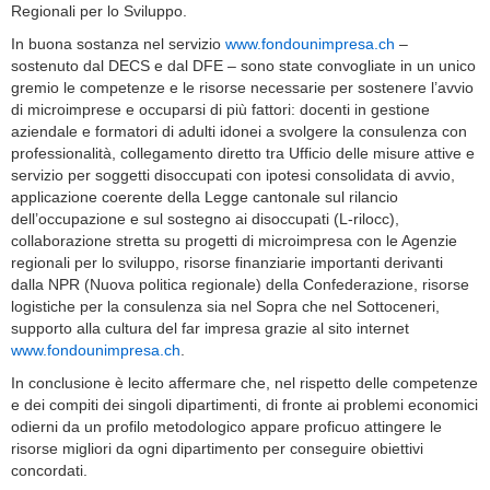
Regionali per lo Sviluppo.
In buona sostanza nel servizio
www.fondounimpresa.ch
–
sostenuto dal DECS e dal DFE – sono state convogliate in un unico
gremio le competenze e le risorse necessarie per sostenere l’avvio
di microimprese e occuparsi di più fattori: docenti in gestione
aziendale e formatori di adulti idonei a svolgere la consulenza con
professionalità, collegamento diretto tra Ufficio delle misure attive e
servizio per soggetti disoccupati con ipotesi consolidata di avvio,
applicazione coerente della Legge cantonale sul rilancio
dell’occupazione e sul sostegno ai disoccupati (L-rilocc),
collaborazione stretta su progetti di microimpresa con le Agenzie
regionali per lo sviluppo, risorse finanziarie importanti derivanti
dalla NPR (Nuova politica regionale) della Confederazione, risorse
logistiche per la consulenza sia nel Sopra che nel Sottoceneri,
supporto alla cultura del far impresa grazie al sito internet
www.fondounimpresa.ch
.
In conclusione è lecito affermare che, nel rispetto delle competenze
e dei compiti dei singoli dipartimenti, di fronte ai problemi economici
odierni da un profilo metodologico appare proficuo attingere le
risorse migliori da ogni dipartimento per conseguire obiettivi
concordati.