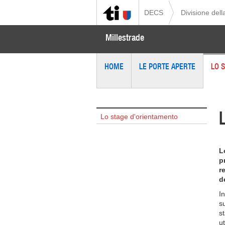
DECS
Divisione del
Millestrade
HOME
LE PORTE APERTE
LO 
Lo stage d'orientamento
L
p
r
d
In
s
s
ut