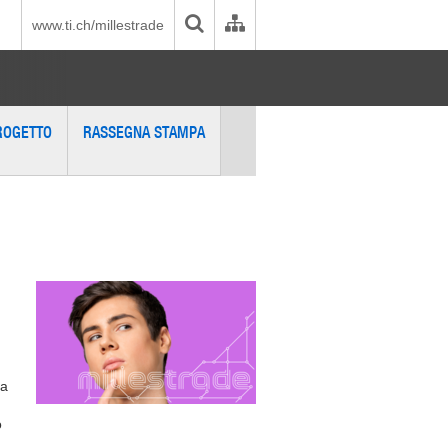
www.ti.ch/millestrade
PROGETTO
RASSEGNA STAMPA
ra
o