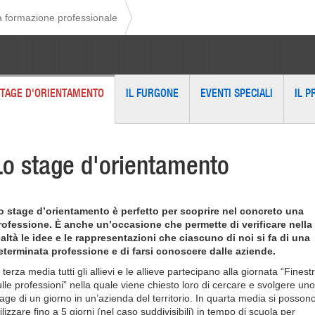
la formazione professionale
STAGE D'ORIENTAMENTO
IL FURGONE
EVENTI SPECIALI
IL 
Lo stage d'orientamento
o stage d’orientamento è perfetto per scoprire nel concreto una
rofessione. È anche un’occasione che permette di verificare nella
ealtà le idee e le rappresentazioni che ciascuno di noi si fa di una
eterminata professione e di farsi conoscere dalle aziende.
 terza media tutti gli allievi e le allieve partecipano alla giornata “Finest
ulle professioni” nella quale viene chiesto loro di cercare e svolgere uno
tage di un giorno in un’azienda del territorio. In quarta media si posson
ilizzare fino a 5 giorni (nel caso suddivisibili) in tempo di scuola per