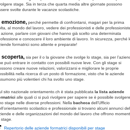
volgere stage. Sia in terza che quarta media altre giornate possono
ssere svolte durante le vacanze scolastiche.
 emozione,
perché permette di confrontarsi, magari per la prima
olta, al mondo del lavoro, vedere dei professionisti e delle professionist
n azione, parlare con giovani che hanno già scelto una determinata
rofessione e conoscere il loro ambiente di lavoro. In sicurezza, perché l
ziende formatrici sono attente e preparate!
 scoperta,
sia per il o la giovane che svolge lo stage, sia per l’azien
he può entrare in contatto con possibili nuove leve. Con gli stage si
ossono creare nuove relazioni, valorizzarsi e migliorare le proprie
ossibilità nella ricerca di un posto di formazione, visto che le aziende
ssumono più volentieri chi ha svolto uno stage.
ul sito nazionale orientamento.ch è stata pubblicata
la lista aziende
ormatrici
alle quali ci si può rivolgere per sapere se è possibile svolger
no stage nelle diverse professioni. Nella
bacheca
dell’Ufficio
ell’orientamento scolastico e professionale si trovano alcuni annunci del
ziende e delle organizzazioni del mondo del lavoro che offrono moment
 stage.
Repertorio delle aziende formatrici disponibili per stage