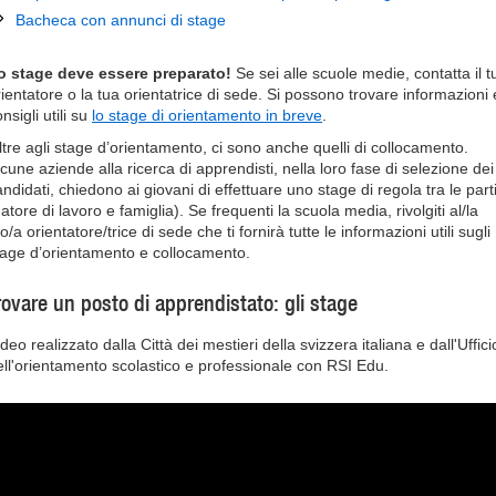
Bacheca con annunci di stage
o stage deve essere preparato!
Se sei alle scuole medie, contatta il t
rientatore o la tua orientatrice di sede. Si possono trovare informazioni 
nsigli utili su
lo stage di orientamento in breve
.
ltre agli stage d’orientamento, ci sono anche quelli di collocamento.
lcune aziende alla ricerca di apprendisti, nella loro fase di selezione dei
ndidati, chiedono ai giovani di effettuare uno stage di regola tra le part
atore di lavoro e famiglia). Se frequenti la scuola media, rivolgiti al/la
o/a orientatore/trice di sede che ti fornirà tutte le informazioni utili sugli
tage d’orientamento e collocamento.
rovare un posto di apprendistato: gli stage
deo realizzato dalla Città dei mestieri della svizzera italiana e dall'Uffici
ell'orientamento scolastico e professionale con RSI Edu.