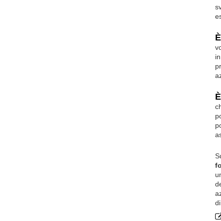
s
e
È
v
i
p
a
È
c
p
p
a
S
f
u
d
a
di