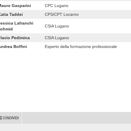
Mauro Gasparini
CPC Lugano
Katia Taddei
CPS/CPT Locarno
Jessica Lafranchi
CSIA Lugano
Schmid
Flavio Pedimina
CSIA Lugano
Andrea Boffini
Esperto della formazione professionale
CONDIVIDI