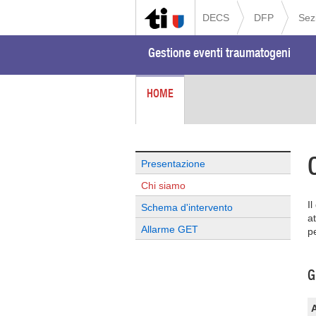
DECS
DFP
Sez
Gestione eventi traumatogeni
HOME
Presentazione
Chi siamo
I
Schema d'intervento
at
Allarme GET
pe
G