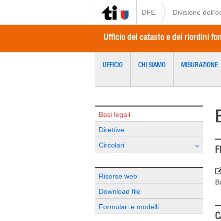
DFE
Divisione dell'
Ufficio del catasto e dei riordini fo
UFFICIO
CHI SIAMO
MISURAZIONE
Basi legali
Direttive
Circolari
F
Risorse web
Ba
Download file
Formulari e modelli
C