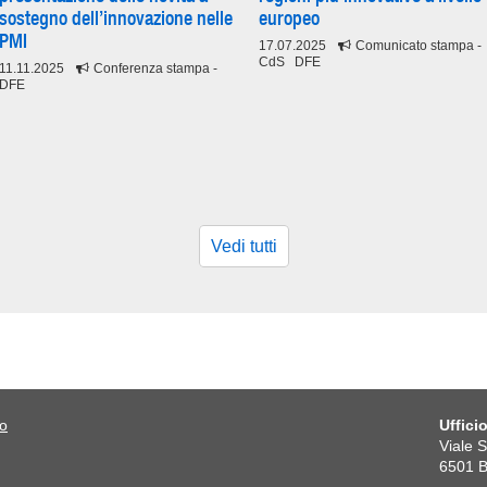
sostegno dell’innovazione nelle
europeo
PMI
17.07.2025
Comunicato stampa
-
CdS DFE
11.11.2025
Conferenza stampa
-
DFE
Vedi tutti
co
Uffici
Viale 
6501 B