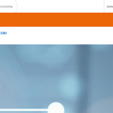
economia
www
TEGNO