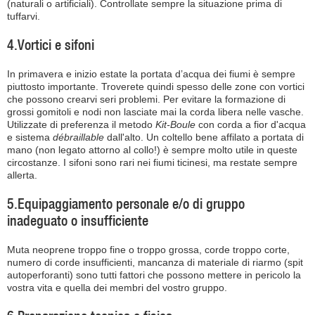
(naturali o artificiali). Controllate sempre la situazione prima di
tuffarvi.
4.Vortici e sifoni
In primavera e inizio estate la portata d’acqua dei fiumi è sempre
piuttosto importante. Troverete quindi spesso delle zone con vortici
che possono crearvi seri problemi. Per evitare la formazione di
grossi gomitoli e nodi non lasciate mai la corda libera nelle vasche.
Utilizzate di preferenza il metodo
Kit-Boule
con corda a fior d'acqua
e sistema
débraillable
dall'alto. Un coltello bene affilato a portata di
mano (non legato attorno al collo!) è sempre molto utile in queste
circostanze. I sifoni sono rari nei fiumi ticinesi, ma restate sempre
allerta.
5.Equipaggiamento personale e/o di gruppo
inadeguato o insufficiente
Muta neoprene troppo fine o troppo grossa, corde troppo corte,
numero di corde insufficienti, mancanza di materiale di riarmo (spit
autoperforanti) sono tutti fattori che possono mettere in pericolo la
vostra vita e quella dei membri del vostro gruppo.