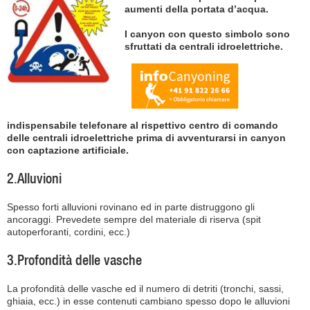
aumenti della portata d’acqua.
I canyon con questo simbolo sono
sfruttati da centrali idroelettriche.
indispensabile telefonare al rispettivo centro di comando
delle centrali idroelettriche prima di avventurarsi in canyon
con captazione artificiale.
2.Alluvioni
Spesso forti alluvioni rovinano ed in parte distruggono gli
ancoraggi. Prevedete sempre del materiale di riserva (spit
autoperforanti, cordini, ecc.)
3.Profondità delle vasche
La profondità delle vasche ed il numero di detriti (tronchi, sassi,
ghiaia, ecc.) in esse contenuti cambiano spesso dopo le alluvioni