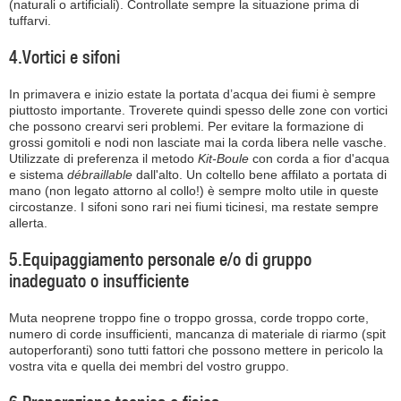
(naturali o artificiali). Controllate sempre la situazione prima di
tuffarvi.
4.Vortici e sifoni
In primavera e inizio estate la portata d’acqua dei fiumi è sempre
piuttosto importante. Troverete quindi spesso delle zone con vortici
che possono crearvi seri problemi. Per evitare la formazione di
grossi gomitoli e nodi non lasciate mai la corda libera nelle vasche.
Utilizzate di preferenza il metodo
Kit-Boule
con corda a fior d'acqua
e sistema
débraillable
dall'alto. Un coltello bene affilato a portata di
mano (non legato attorno al collo!) è sempre molto utile in queste
circostanze. I sifoni sono rari nei fiumi ticinesi, ma restate sempre
allerta.
5.Equipaggiamento personale e/o di gruppo
inadeguato o insufficiente
Muta neoprene troppo fine o troppo grossa, corde troppo corte,
numero di corde insufficienti, mancanza di materiale di riarmo (spit
autoperforanti) sono tutti fattori che possono mettere in pericolo la
vostra vita e quella dei membri del vostro gruppo.