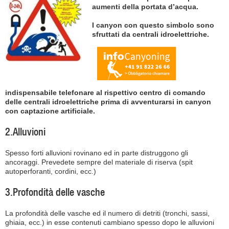
aumenti della portata d’acqua.
I canyon con questo simbolo sono
sfruttati da centrali idroelettriche.
indispensabile telefonare al rispettivo centro di comando
delle centrali idroelettriche prima di avventurarsi in canyon
con captazione artificiale.
2.Alluvioni
Spesso forti alluvioni rovinano ed in parte distruggono gli
ancoraggi. Prevedete sempre del materiale di riserva (spit
autoperforanti, cordini, ecc.)
3.Profondità delle vasche
La profondità delle vasche ed il numero di detriti (tronchi, sassi,
ghiaia, ecc.) in esse contenuti cambiano spesso dopo le alluvioni