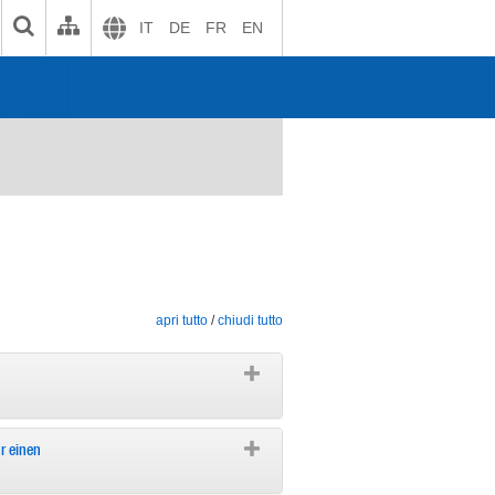
IT
DE
FR
EN
apri tutto
/
chiudi tutto
r einen