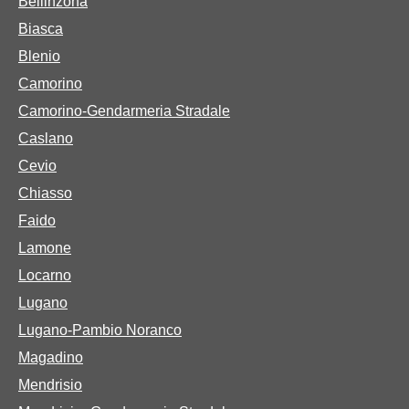
Bellinzona
Biasca
Blenio
Camorino
Camorino-Gendarmeria Stradale
Caslano
Cevio
Chiasso
Faido
Lamone
Locarno
Lugano
Lugano-Pambio Noranco
Magadino
Mendrisio