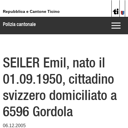
Repubblica e Cantone Ticino
Polizia cantonale
Toggle
naviga
SEILER Emil, nato il
01.09.1950, cittadino
svizzero domiciliato a
6596 Gordola
06.12.2005