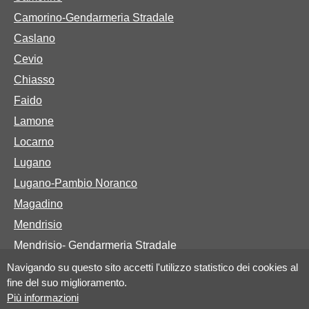
Camorino-Gendarmeria Stradale
Caslano
Cevio
Chiasso
Faido
Lamone
Locarno
Lugano
Lugano-Pambio Noranco
Magadino
Mendrisio
Mendrisio- Gendarmeria Stradale
Navigando su questo sito accetti l'utilizzo statistico dei cookies al
fine del suo miglioramento.
Basi legali
Più informazioni