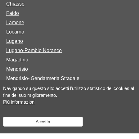
Chiasso
Faido
Lamone
Locarno
Lugano
Lugano-Pambio Noranco
Magadino
Mendrisio
Mendrisio- Gendarmeria Stradale
Navigando su questo sito accetti l'utilizzo statistico dei cookies al
fine del suo miglioramento.
Basi legali
Più informazioni
Legge sulla Polizia
Accetta
Legge sulla protezione dei dati personali elaborati dalla
polizia cantonale e dalle polizie comunali