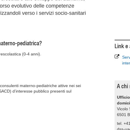
rso evolutivo delle competenze
rizzandoli verso i servizi socio-sanitari
materno-pediatrica?
Link e
prescolastica (0-4 anni).
Serv
inte
A chi 
 consulenti materno-pediatriche attive nei sei
(SACD) d’interesse pubblico presenti sul
Ufficio
domici
Vicolo
6501
B
tel. +4
dss-ua