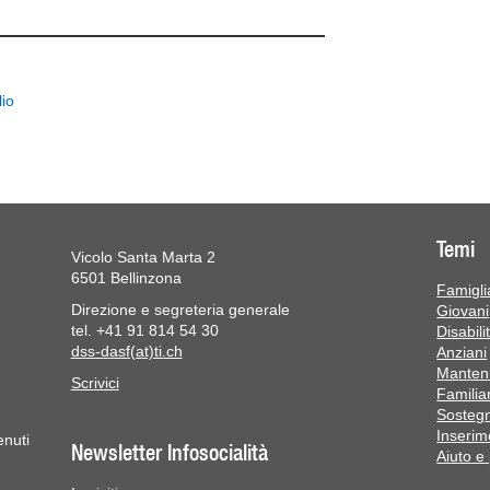
lio
Temi
Vicolo Santa Marta 2
6501 Bellinzona
Famiglia
Direzione e segreteria generale
Giovani
tel. +41 91 814 54 30
Disabili
dss-dasf(at)ti.ch
Anziani
Manteni
Scrivici
Familiar
Sostegn
Inserim
enuti
Newsletter Infosocialità
Aiuto e