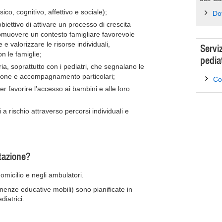
ico, cognitivo, affettivo e sociale);
Do
biettivo di attivare un processo di crescita
omuovere un contesto famigliare favorevole
 e valorizzare le risorse individuali,
Servi
n le famiglie;
pediat
ria, soprattutto con i pediatri, che segnalano le
nzione e accompagnamento particolari;
Con
per favorire l’accesso ai bambini e alle loro
a rischio attraverso percorsi individuali e
tazione?
domicilio e negli ambulatori.
manenze educative mobili) sono pianificate in
diatrici.