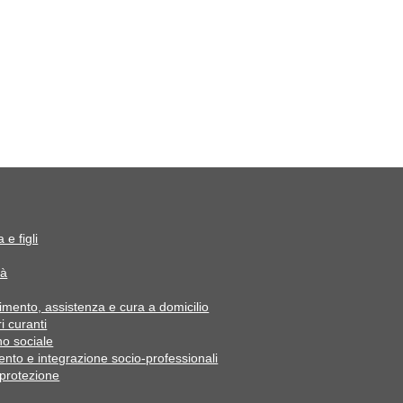
 e figli
tà
mento, assistenza e cura a domicilio
i curanti
o sociale
ento e integrazione socio-professionali
 protezione