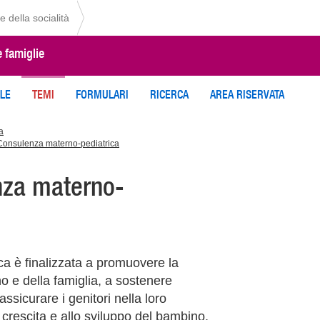
e della socialità
e famiglie
ILE
TEMI
FORMULARI
RICERCA
AREA RISERVATA
a
Consulenza materno-pediatrica
enza materno-
a è finalizzata a promuovere la
o e della famiglia, a sostenere
assicurare i genitori nella loro
 crescita e allo sviluppo del bambino,