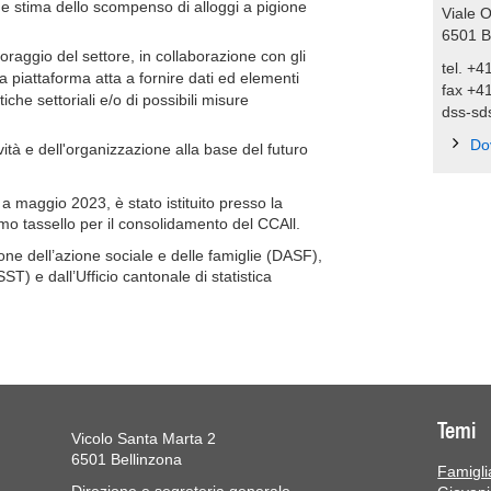
 e stima dello scompenso di alloggi a pigione
Viale O
6501
B
oraggio del settore, in collaborazione con gli
tel. +4
iva piattaforma atta a fornire dati ed elementi
fax +4
tiche settoriali e/o di possibili misure
dss-sd
Do
tività e dell'organizzazione alla base del futuro
a maggio 2023, è stato istituito presso la
imo tassello per il consolidamento del CCAll.
one dell’azione sociale e delle famiglie (DASF),
SST) e dall’Ufficio cantonale di statistica
Temi
Vicolo Santa Marta 2
6501 Bellinzona
Famiglia