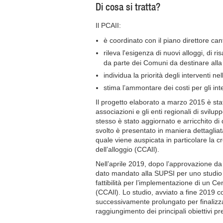
Di cosa si tratta?
Il PCAII:
è coordinato con il piano direttore ca
rileva l'esigenza di nuovi alloggi, di r
da parte dei Comuni da destinare alla 
individua la priorità degli interventi ne
stima l’ammontare dei costi per gli int
Il progetto elaborato a marzo 2015 è sta
associazioni e gli enti regionali di svilup
stesso è stato aggiornato e arricchito di 
svolto è presentato in maniera dettagliat
quale viene auspicata in particolare la 
dell’alloggio (CCAIl).
Nell’aprile 2019, dopo l’approvazione da 
dato mandato alla SUPSI per uno studio d
fattibilità per l’implementazione di un C
(CCAIl). Lo studio, avviato a fine 2019 c
successivamente prolungato per finalizza
raggiungimento dei principali obiettivi pre