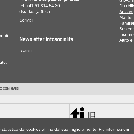
Direzione e segreteria generale
Giovani
tel. +41 91 814 54 30
Disabili
dss-dasf(at)ti.ch
Anziani
Manteni
Scrivici
Familiar
Sostegn
Inserim
enuti
Newsletter Infosocialità
Aiuto e
Iscriviti
ito:
CONDIVIDI
o statistico dei cookies al fine del suo miglioramento.
Più informazioni