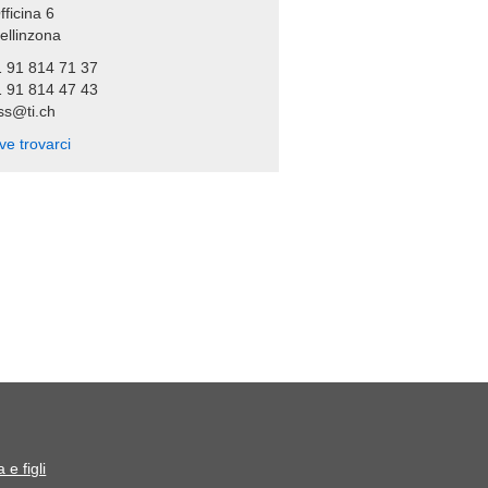
fficina 6
ellinzona
1 91 814 71 37
1 91 814 47 43
ss@ti.ch
ve trovarci
 e figli