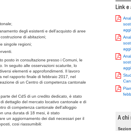
Link e
Anal
ntonale;
sost
agg
isanamento degli esistenti e dell’acquisto di aree
costruzione di abitazioni;
Anal
sost
lle singole regioni;
agg
erventi.
Anal
to posto in consultazione presso i Comuni, le
sost
po. In seguito alle osservazioni scaturite, lo
agg
diversi elementi e approfondimenti. Il lavoro
Stud
a nel rapporto finale di febbraio 2017, nel
Cant
creazione di un Centro di competenza cantonale
Pian
febb
parte del CdS di un credito dedicato, è stato
i dettaglio del mercato locativo cantonale e di
entro di competenza cantonale dell’alloggio
on una durata di 18 mesi, è stato
A chi 
re un aggiornamento dei dati necessari per il
posti, cosi riassumibili:
Sezion