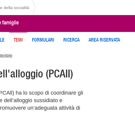
e della socialità
e famiglie
ILE
TEMI
FORMULARI
RICERCA
AREA RISERVATA
tenibile
l'alloggio (PCAII)
(PCAll) ha lo scopo di coordinare gli
e dell’alloggio sussidiato e
 promuovere un’adeguata attività di