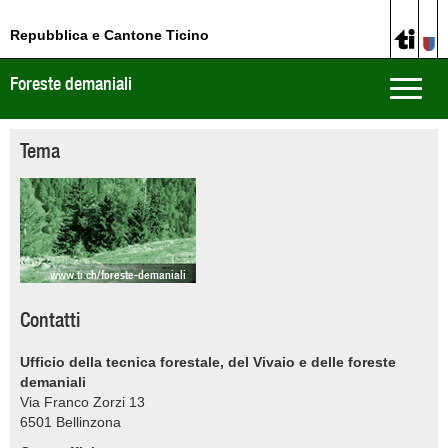
Repubblica e Cantone Ticino
Foreste demaniali
Toggle
naviga
Tema
www.ti.ch/foreste-demaniali
Contatti
Ufficio della tecnica forestale, del Vivaio e delle foreste
demaniali
Via Franco Zorzi 13
6501
Bellinzona