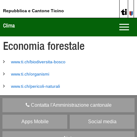
Repubblica e Cantone Ticino
Clima
Toggle
naviga
Economia forestale
www.ti.ch/biodiversita-bosco
www.ti.ch/organismi
www.ti.ch/pericoli-naturali
Contatta l'Amministrazione cantonale
Apps Mobile
Social media